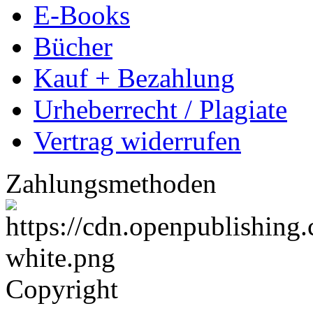
Partnerprogramme
Dissertationen
Ihre Dissertation kostenl
Dissertation veredeln
Eigenexemplare günstig b
Leser & Käufer
Wissen finden
E-Books
Bücher