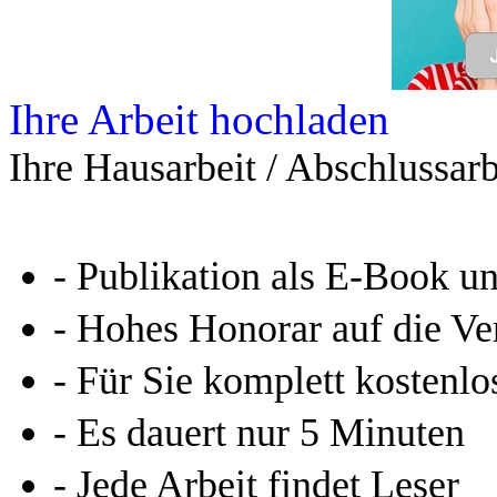
Online-Magazin von GRIN
neugierig - aktuell - relev
Entdecken Sie hilfreiche T
Studium!