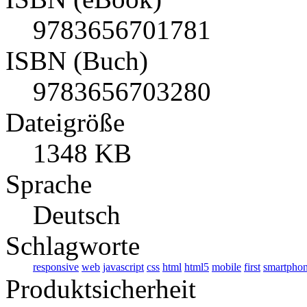
9783656701781
ISBN (Buch)
9783656703280
Dateigröße
1348 KB
Sprache
Deutsch
Schlagworte
responsive
web
javascript
css
html
html5
mobile
first
smartpho
Produktsicherheit