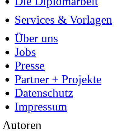
- Für Sie komplett kostenlo
- Es dauert nur 5 Minuten
- Jede Arbeit findet Leser
Allgemein
Home
Arbeiten hochladen
Katalog