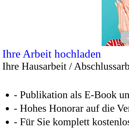
Leseprobe aus 45 Seiten
Kennen Sie schon das
Online-Magazin von GRIN
neugierig - aktuell - relev
Entdecken Sie hilfreiche T
Studium!