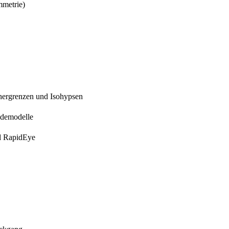
mmetrie)
chergrenzen und Isohypsen
ndemodelle
nd RapidEye