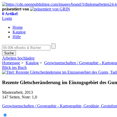
präsentiert von
0 Artikel
Login
Home
Katalog
Hilfe
Suche
Arbeiten hochladen
Homepage
>
Katalog
>
Geowissenschaften / Geographie - Kartogra
Blick ins Buch
Rezente Gletscheränderung im Einzugsgebiet des Gunt
Masterarbeit, 2013
147 Seiten, Note: 1,0
Geowissenschaften / Geographie - Kartographie, Geodäsie, Geoinfor