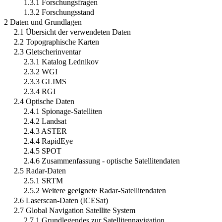
1.3.1 Forschungsfragen
1.3.2 Forschungsstand
2 Daten und Grundlagen
2.1 Übersicht der verwendeten Daten
2.2 Topographische Karten
2.3 Gletscherinventar
2.3.1 Katalog Lednikov
2.3.2 WGI
2.3.3 GLIMS
2.3.4 RGI
2.4 Optische Daten
2.4.1 Spionage-Satelliten
2.4.2 Landsat
2.4.3 ASTER
2.4.4 RapidEye
2.4.5 SPOT
2.4.6 Zusammenfassung - optische Satellitendaten
2.5 Radar-Daten
2.5.1 SRTM
2.5.2 Weitere geeignete Radar-Satellitendaten
2.6 Laserscan-Daten (ICESat)
2.7 Global Navigation Satellite System
2.7.1 Grundlegendes zur Satellitennavigation