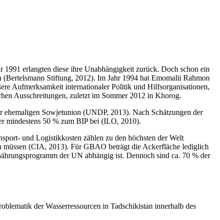
hr 1991 erlangten diese ihre Unabhängigkeit zurück. Doch schon ein
en (Bertelsmann Stiftung, 2012). Im Jahr 1994 hat Emomalii Rahmon
re Aufmerksamkeit internationaler Politik und Hilfsorganisationen,
ischen Ausschreitungen, zuletzt im Sommer 2012 in Khorog.
der ehemaligen Sowjetunion (UNDP, 2013). Nach Schätzungen der
ter mindestens 50 % zum BIP bei (ILO, 2010).
nsport- und Logistikkosten zählen zu den höchsten der Welt
n müssen (CIA, 2013). Für GBAO beträgt die Ackerfläche lediglich
rnährungsprogramm der UN abhängig ist. Dennoch sind ca. 70 % der
roblematik der Wasserressourcen in Tadschikistan innerhalb des