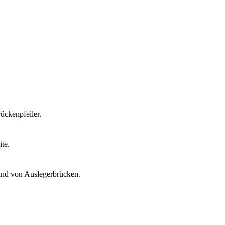
ückenpfeiler.
.
te.
und von Auslegerbrücken.