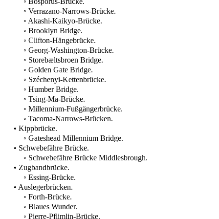
◦ Bosporus-Brücke.
◦ Verrazano-Narrows-Brücke.
◦ Akashi-Kaikyo-Brücke.
◦ Brooklyn Bridge.
◦ Clifton-Hängebrücke.
◦ Georg-Washington-Brücke.
◦ Storebæltsbroen Bridge.
◦ Golden Gate Bridge.
◦ Széchenyi-Kettenbrücke.
◦ Humber Bridge.
◦ Tsing-Ma-Brücke.
◦ Millennium-Fußgängerbrücke.
◦ Tacoma-Narrows-Brücken.
• Kippbrücke.
◦ Gateshead Millennium Bridge.
• Schwebefähre Brücke.
◦ Schwebefähre Brücke Middlesbrough.
• Zugbandbrücke.
◦ Essing-Brücke.
• Auslegerbrücken.
◦ Forth-Brücke.
◦ Blaues Wunder.
◦ Pierre-Pflimlin-Brücke.