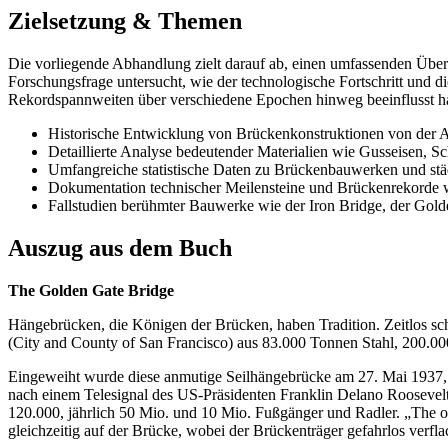
Zielsetzung & Themen
Die vorliegende Abhandlung zielt darauf ab, einen umfassenden Übe
Forschungsfrage untersucht, wie der technologische Fortschritt und 
Rekordspannweiten über verschiedene Epochen hinweg beeinflusst h
Historische Entwicklung von Brückenkonstruktionen von der An
Detaillierte Analyse bedeutender Materialien wie Gusseisen, S
Umfangreiche statistische Daten zu Brückenbauwerken und städt
Dokumentation technischer Meilensteine und Brückenrekorde w
Fallstudien berühmter Bauwerke wie der Iron Bridge, der Gol
Auszug aus dem Buch
The Golden Gate Bridge
Hängebrücken, die Königen der Brücken, haben Tradition. Zeitlos schö
(City and County of San Francisco) aus 83.000 Tonnen Stahl, 200.00
Eingeweiht wurde diese anmutige Seilhängebrücke am 27. Mai 1937, 
nach einem Telesignal des US-Präsidenten Franklin Delano Roosevel
120.000, jährlich 50 Mio. und 10 Mio. Fußgänger und Radler. „The o
gleichzeitig auf der Brücke, wobei der Brückenträger gefahrlos verfla