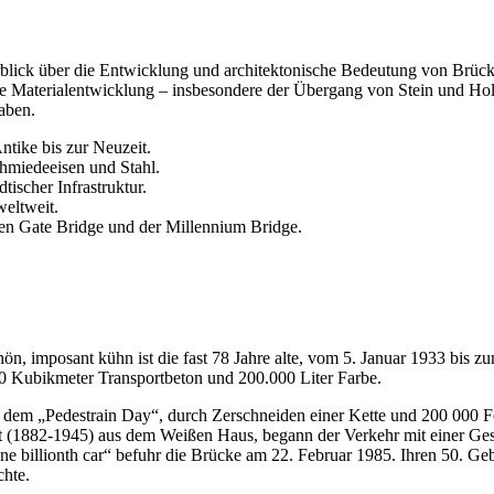
rblick über die Entwicklung und architektonische Bedeutung von Brüc
die Materialentwicklung – insbesondere der Übergang von Stein und Ho
aben.
tike bis zur Neuzeit.
chmiedeeisen und Stahl.
ischer Infrastruktur.
eltweit.
den Gate Bridge und der Millennium Bridge.
n, imposant kühn ist die fast 78 Jahre alte, vom 5. Januar 1933 bis z
0 Kubikmeter Transportbeton und 200.000 Liter Farbe.
dem „Pedestrain Day“, durch Zerschneiden einer Kette und 200 000 Fe
t (1882-1945) aus dem Weißen Haus, begann der Verkehr mit einer Ges
ne billionth car“ befuhr die Brücke am 22. Februar 1985. Ihren 50. Ge
chte.