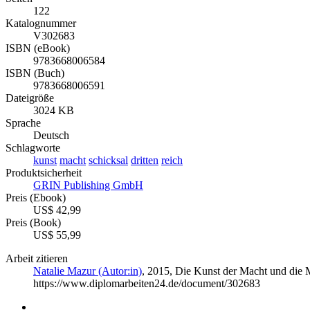
122
Katalognummer
V302683
ISBN (eBook)
9783668006584
ISBN (Buch)
9783668006591
Dateigröße
3024 KB
Sprache
Deutsch
Schlagworte
kunst
macht
schicksal
dritten
reich
Produktsicherheit
GRIN Publishing GmbH
Preis (Ebook)
US$ 42,99
Preis (Book)
US$ 55,99
Arbeit zitieren
Natalie Mazur (Autor:in)
, 2015, Die Kunst der Macht und die 
https://www.diplomarbeiten24.de/document/302683