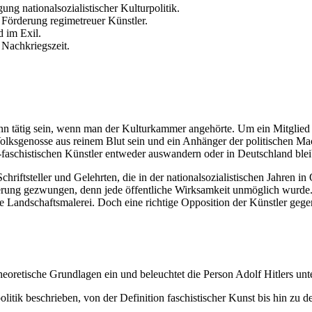
ng nationalsozialistischer Kulturpolitik.
 Förderung regimetreuer Künstler.
d im Exil.
 Nachkriegszeit.
nn tätig sein, wenn man der Kulturkammer angehörte. Um ein Mitglied
lksgenosse aus reinem Blut sein und ein Anhänger der politischen Mach
-faschistischen Künstler entweder auswandern oder in Deutschland blei
chriftsteller und Gelehrten, die in der nationalsozialistischen Jahren 
rung gezwungen, denn jede öffentliche Wirksamkeit unmöglich wurde. 
ie Landschaftsmalerei. Doch eine richtige Opposition der Künstler gegen
heoretische Grundlagen ein und beleuchtet die Person Adolf Hitlers un
politik beschrieben, von der Definition faschistischer Kunst bis hin z