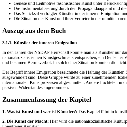
Genese und Leitmotive faschistischer Kunst unter Berücksichtigu
Die Instrumentalisierung durch den Propagandaapparat und die
Das Schicksal verfolgter Künstler in der inneren Emigration un
Die Situation der Kunst und ihrer Vertreter in der unmittelbaren
Auszug aus dem Buch
3.1.1. Künstler der inneren Emigration
In den Jahren der NSDAP Herrschaft konnte man als Künstler nur da
nationalsozialistischen Kunstgeschmack entsprechen, ein Deutscher Vo
und bekamen Berufsverbot. In solch einer Situation konnten die nicht
Der Begriff innere Emigration bezeichnete die Haltung der Künstler, S
ausgewandert sind. Diese Gruppe wurde zu einer zunehmenden Isolie
internationalen Kunstprozessen abgeschnitten. Andere flüchteten in d
passiven Widerstandes angenommen.
Zusammenfassung der Kapitel
1. Was ist Kunst und wer ist Künstler?:
Das Kapitel führt in kunstt
2. Die Kunst der Macht:
Hier wird die nationalsozialistische Kultur
linientreuer Künstler.