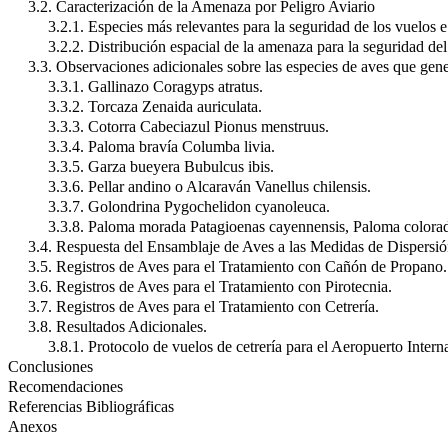
3.2. Caracterización de la Amenaza por Peligro Aviario
3.2.1. Especies más relevantes para la seguridad de los vuelos 
3.2.2. Distribución espacial de la amenaza para la seguridad de
3.3. Observaciones adicionales sobre las especies de aves que gen
3.3.1. Gallinazo Coragyps atratus.
3.3.2. Torcaza Zenaida auriculata.
3.3.3. Cotorra Cabeciazul Pionus menstruus.
3.3.4. Paloma bravía Columba livia.
3.3.5. Garza bueyera Bubulcus ibis.
3.3.6. Pellar andino o Alcaraván Vanellus chilensis.
3.3.7. Golondrina Pygochelidon cyanoleuca.
3.3.8. Paloma morada Patagioenas cayennensis, Paloma colorada
3.4. Respuesta del Ensamblaje de Aves a las Medidas de Dispersió
3.5. Registros de Aves para el Tratamiento con Cañón de Propano.
3.6. Registros de Aves para el Tratamiento con Pirotecnia.
3.7. Registros de Aves para el Tratamiento con Cetrería.
3.8. Resultados Adicionales.
3.8.1. Protocolo de vuelos de cetrería para el Aeropuerto Inter
Conclusiones
Recomendaciones
Referencias Bibliográficas
Anexos