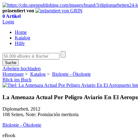
präsentiert von
0 Artikel
Login
Home
Katalog
Hilfe
Suche
Arbeiten hochladen
Homepage
>
Katalog
>
Biologie - Ökologie
Blick ins Buch
La Amenaza Actual Por Peligro Aviario En El Aeropu
Diplomarbeit, 2012
108 Seiten, Note: Postulación meritoria
Biologie - Ökologie
eBook