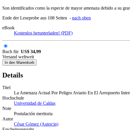
Son identificados como la especie de mayor amenaza debido a su gran 
Ende der Leseprobe aus 108 Seiten -
nach oben
eBook
Kostenlos herunterladen! (PDF)
Buch für
US$ 34,99
Versand weltweit
In den Warenkorb
Details
Titel
La Amenaza Actual Por Peligro Aviario En El Aeropuerto Inter
Hochschule
Universidad de Caldas
Note
Postulación meritoria
Autor
César Gómez (Autor:in)
Erscheinungsjahr