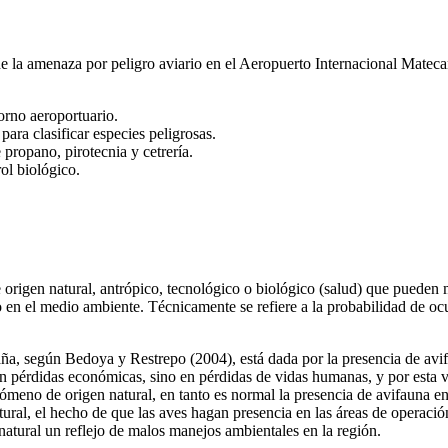
l de la amenaza por peligro aviario en el Aeropuerto Internacional Mateca
torno aeroportuario.
ara clasificar especies peligrosas.
propano, pirotecnia y cetrería.
ol biológico.
 origen natural, antrópico, tecnológico o biológico (salud) que pueden 
o en el medio ambiente. Técnicamente se refiere a la probabilidad de oc
ña, según Bedoya y Restrepo (2004), está dada por la presencia de avif
 pérdidas económicas, sino en pérdidas de vidas humanas, y por esta ví
meno de origen natural, en tanto es normal la presencia de avifauna en
ural, el hecho de que las aves hagan presencia en las áreas de operaci
atural un reflejo de malos manejos ambientales en la región.