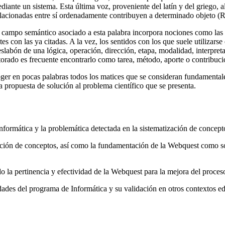
ediante un sistema. Esta última voz, proveniente del latín y del griego, 
elacionadas entre sí ordenadamente contribuyen a determinado objeto (R
 campo semántico asociado a esta palabra incorpora nociones como las d
ntes con las ya citadas. A la vez, los sentidos con los que suele utiliza
slabón de una lógica, operación, dirección, etapa, modalidad, interpret
torado es frecuente encontrarlo como tarea, método, aporte o contribució
ger en pocas palabras todos los matices que se consideran fundamentales.
 propuesta de solución al problema científico que se presenta.
Informática y la problemática detectada en la sistematización de concep
ción de conceptos, así como la fundamentación de la Webquest como sol
do la pertinencia y efectividad de la Webquest para la mejora del proce
des del programa de Informática y su validación en otros contextos edu