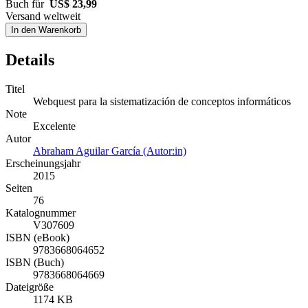
Buch für
US$ 23,99
Versand weltweit
In den Warenkorb
Details
Titel
Webquest para la sistematización de conceptos informáticos
Note
Excelente
Autor
Abraham Aguilar García (Autor:in)
Erscheinungsjahr
2015
Seiten
76
Katalognummer
V307609
ISBN (eBook)
9783668064652
ISBN (Buch)
9783668064669
Dateigröße
1174 KB