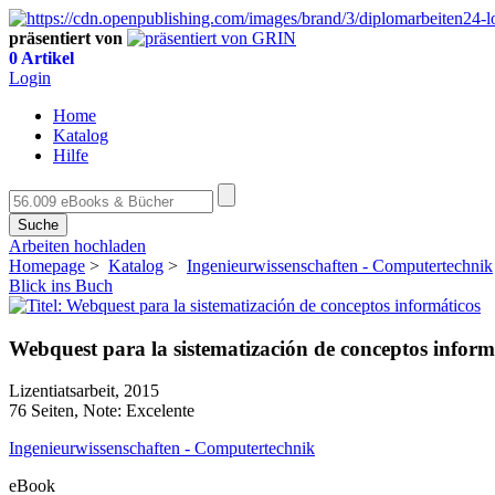
präsentiert von
0 Artikel
Login
Home
Katalog
Hilfe
Suche
Arbeiten hochladen
Homepage
>
Katalog
>
Ingenieurwissenschaften - Computertechnik
Blick ins Buch
Webquest para la sistematización de conceptos inform
Lizentiatsarbeit, 2015
76 Seiten, Note: Excelente
Ingenieurwissenschaften - Computertechnik
eBook