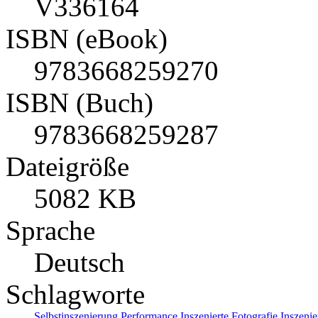
V336164
ISBN (eBook)
9783668259270
ISBN (Buch)
9783668259287
Dateigröße
5082 KB
Sprache
Deutsch
Schlagworte
Selbstinszenierung
Performance
Inszenierte Fotografie
Inszeni