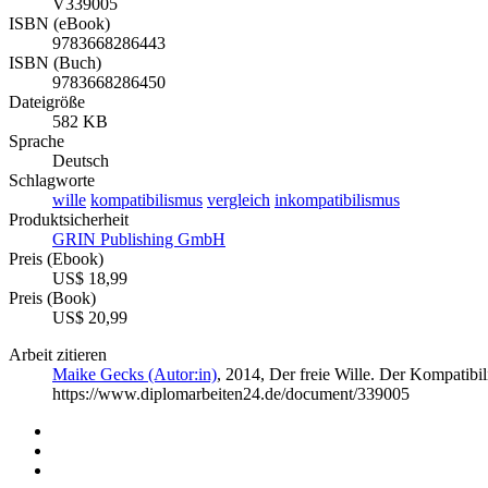
V339005
ISBN (eBook)
9783668286443
ISBN (Buch)
9783668286450
Dateigröße
582 KB
Sprache
Deutsch
Schlagworte
wille
kompatibilismus
vergleich
inkompatibilismus
Produktsicherheit
GRIN Publishing GmbH
Preis (Ebook)
US$ 18,99
Preis (Book)
US$ 20,99
Arbeit zitieren
Maike Gecks (Autor:in)
, 2014, Der freie Wille. Der Kompati
https://www.diplomarbeiten24.de/document/339005