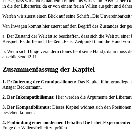
These, dass wir anders handeln können, als wir es tun. Also ist der 
in die der Libertarier, da er von einem freien Willen ausgeht und dahe
Werfen wir zuerst einen Blick auf seine Schrift „Die Unvereinbarkei
Van Inwagen kommt hier zuerst auf den Begriff des Zustandes der ges
a. Der Zustand der Welt ist so beschaffen, dass sich die Welt zu ein
Beispiel: Es dürfte nicht heißen „Es ist Zeitpunkt t und die Hand v
b. Wenn sich Dinge verändern (Jones hebt seine Hand), dann muss di
anschließend t2.11
Zusammenfassung der Kapitel
1. Erläuterung der Grundpositionen:
Das Kapitel führt grundlegen
Ansgar Beckermann.
2. Der Inkompatibilismus:
Hier werden die Argumente der Libertarie
3. Der Kompatibilismus:
Dieses Kapitel widmet sich den Positionen 
bestehen können.
4. Einbindung einer modernen Debatte: Die Libet-Experimente:
Frage der Willensfreiheit zu prüfen.