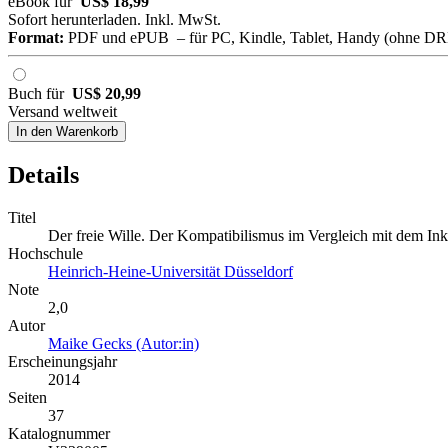
eBook für
US$ 18,99
Sofort herunterladen. Inkl. MwSt.
Format:
PDF und ePUB – für PC, Kindle, Tablet, Handy (ohne D
Buch für
US$ 20,99
Versand weltweit
In den Warenkorb
Details
Titel
Der freie Wille. Der Kompatibilismus im Vergleich mit dem In
Hochschule
Heinrich-Heine-Universität Düsseldorf
Note
2,0
Autor
Maike Gecks (Autor:in)
Erscheinungsjahr
2014
Seiten
37
Katalognummer