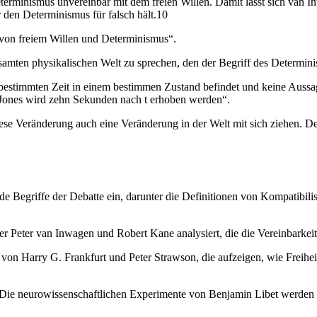
Determinismus unvereinbar mit dem freien Willen. Damit lässt sich van 
r den Determinismus für falsch hält.10
t von freiem Willen und Determinismus“.
amten physikalischen Welt zu sprechen, den der Begriff des Determini
er bestimmten Zeit in einem bestimmen Zustand befindet und keine Aussa
on Jones wird zehn Sekunden nach t erhoben werden“.
ese Veränderung auch eine Veränderung in der Welt mit sich ziehen. 
de Begriffe der Debatte ein, darunter die Definitionen von Kompatibil
r Peter van Inwagen und Robert Kane analysiert, die die Vereinbarkeit
von Harry G. Frankfurt und Peter Strawson, die aufzeigen, wie Freihei
Die neurowissenschaftlichen Experimente von Benjamin Libet werden kr