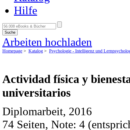
Hilfe
Suche
Arbeiten hochladen
Homepage
>
Katalog
>
Psychologie - Intelligenz und Lernpsycholo
Actividad física y bienest
universitarios
Diplomarbeit, 2016