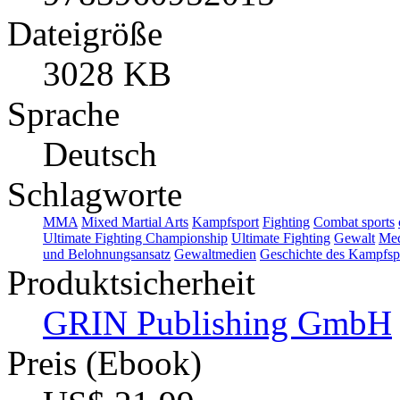
Dateigröße
3028 KB
Sprache
Deutsch
Schlagworte
MMA
Mixed Martial Arts
Kampfsport
Fighting
Combat sports
Ultimate Fighting Championship
Ultimate Fighting
Gewalt
Med
und Belohnungsansatz
Gewaltmedien
Geschichte des Kampfsp
Produktsicherheit
GRIN Publishing GmbH
Preis (Ebook)