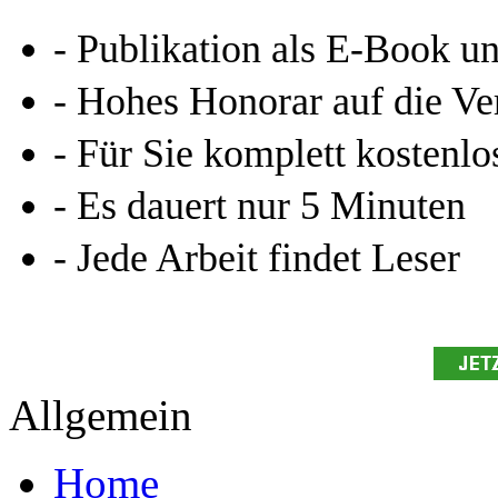
Leseprobe aus 90 Seiten
Kennen Sie schon das
Online-Magazin von GRIN
neugierig - aktuell - relev