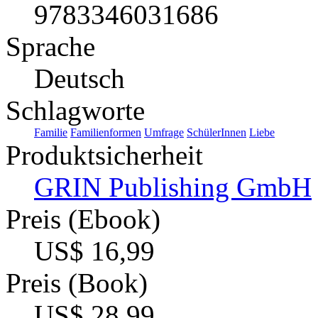
9783346031686
Sprache
Deutsch
Schlagworte
Familie
Familienformen
Umfrage
SchülerInnen
Liebe
Produktsicherheit
GRIN Publishing GmbH
Preis (Ebook)
US$ 16,99
Preis (Book)
US$ 28,99