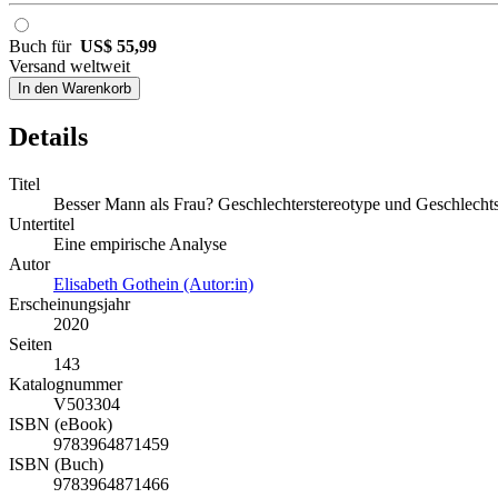
Buch für
US$ 55,99
Versand weltweit
In den Warenkorb
Details
Titel
Besser Mann als Frau? Geschlechterstereotype und Geschlechts
Untertitel
Eine empirische Analyse
Autor
Elisabeth Gothein (Autor:in)
Erscheinungsjahr
2020
Seiten
143
Katalognummer
V503304
ISBN (eBook)
9783964871459
ISBN (Buch)
9783964871466