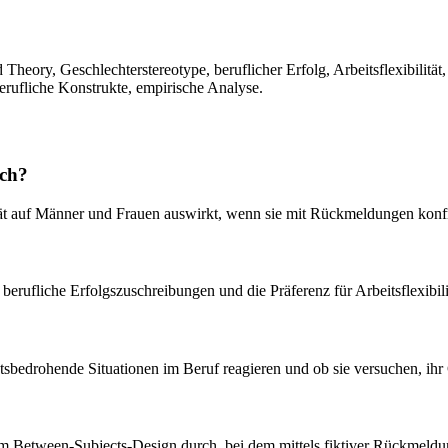
Theory, Geschlechterstereotype, beruflicher Erfolg, Arbeitsflexibilität,
berufliche Konstrukte, empirische Analyse.
ich?
tät auf Männer und Frauen auswirkt, wenn sie mit Rückmeldungen konfr
t, berufliche Erfolgszuschreibungen und die Präferenz für Arbeitsflexibil
ätsbedrohende Situationen im Beruf reagieren und ob sie versuchen, ihr 
em Between-Subjects-Design durch, bei dem mittels fiktiver Rückmeldu