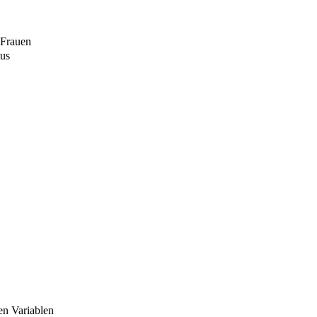
 Frauen
tus
en Variablen