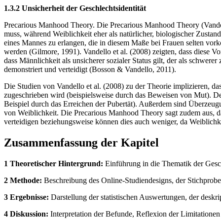
1.3.2 Unsicherheit der Geschlechtsidentität
Precarious Manhood Theory. Die Precarious Manhood Theory (Vandello
muss, während Weiblichkeit eher als natürlicher, biologischer Zustan
eines Mannes zu erlangen, die in diesem Maße bei Frauen selten vork
werden (Gilmore, 1991). Vandello et al. (2008) zeigten, dass diese V
dass Männlichkeit als unsicherer sozialer Status gilt, der als schwere
demonstriert und verteidigt (Bosson & Vandello, 2011).
Die Studien von Vandello et al. (2008) zu der Theorie implizieren, 
zugeschrieben wird (beispielsweise durch das Beweisen von Mut). D
Beispiel durch das Erreichen der Pubertät). Außerdem sind Überzeugun
von Weiblichkeit. Die Precarious Manhood Theory sagt zudem aus, da
verteidigen beziehungsweise können dies auch weniger, da Weiblichkeit
Zusammenfassung der Kapitel
1 Theoretischer Hintergrund:
Einführung in die Thematik der Gesch
2 Methode:
Beschreibung des Online-Studiendesigns, der Stichprob
3 Ergebnisse:
Darstellung der statistischen Auswertungen, der deskri
4 Diskussion:
Interpretation der Befunde, Reflexion der Limitatione