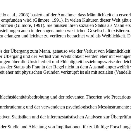
 et al., 2008) basiert auf der Annahme, dass Männlichkeit ein erworbe
d empfunden wird (Gilmore, 1991). In vielen Kulturen dieser Welt gibt 
ommen (Gilmore, 1991). Sie müssen ihren sozialen Status als Mann erst
orstellungen auch in der sogenannten westlichen Gesellschaft existiere
r zu erlangen und leichter zu verlieren betrachtet wird als Weiblichkeit
dass der Übergang zum Mann, genauso wie der Verlust von Männlichkeit
er Übergang und der Verlust von Weiblichkeit werden eher mit wenige
gen über die Unsicherheit und Flüchtigkeit beziehungsweise den leicht
ss der Status als Frau in der Regel nicht in dem Ausmaß angezweifelt
 eher mit physischen Gründen verknüpft ist als mit sozialen (Vandello 
lechtsidentitätsbedrohung und der relevanten Theorien wie Precariou
enrekrutierung und der verwendeten psychologischen Messinstrumente 
ptiven Statistiken und der inferenzstatistischen Analysen zur Überprüfu
n der Studie und Ableitung von Implikationen für zukünftige Forschunge