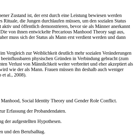
ner Zustand ist, der erst durch eine Leistung bewiesen werden
es Rituale, die Jungen durchlaufen müssen, um den sozialen Status
 aktiv und öffentlich demonstrieren, bevor sie als Männer anerkannt
n. Die von ihnen entwickelte Precarious Manhood Theory sagt aus,
. Daher muss sich der Status als Mann erst verdient werden und dann
 im Vergleich zur Weiblichkeit deutlich mehr sozialen Veränderungen
r beeinflussbaren physischen Gründen in Verbindung gebracht (zum
en Verlust von Männlichkeit weiter verbreitet und eher akzeptiert als
 wird wie der als Mann. Frauen müssen ihn deshalb auch weniger
et al., 2008).
s Manhood, Social Identity Theory und Gender Role Conflict.
zur Erfassung der Probandendaten.
ng der aufgestellten Hypothesen.
n und den Berufsalltag.