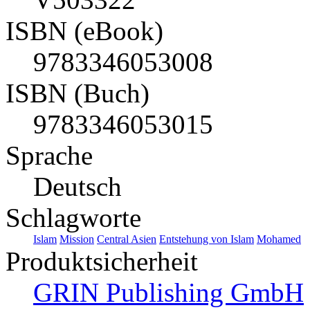
ISBN (eBook)
9783346053008
ISBN (Buch)
9783346053015
Sprache
Deutsch
Schlagworte
Islam
Mission
Central Asien
Entstehung von Islam
Mohamed
Produktsicherheit
GRIN Publishing GmbH