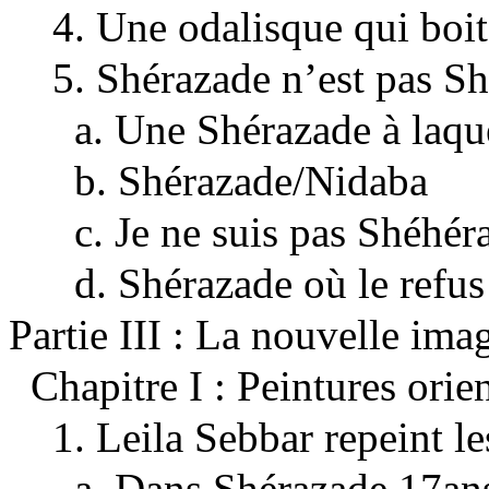
4. Une odalisque qui boi
5. Shérazade n’est pas S
a. Une Shérazade à laque
b. Shérazade/Nidaba
c. Je ne suis pas Shéhér
d. Shérazade où le refus
Partie III : La nouvelle ima
Chapitre I : Peintures orien
1. Leila Sebbar repeint le
a. Dans Shérazade 17ans,