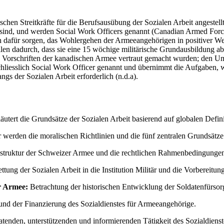
ischen Streitkräfte für die Berufsausübung der Sozialen Arbeit angestel
t sind, und werden Social Work Officers genannt (Canadian Armed Forces,
ich dafür sorgen, das Wohlergehen der Armeeangehörigen in positiver Wei
vilen dadurch, dass sie eine 15 wöchige militärische Grundausbildung a
wie Vorschriften der kanadischen Armee vertraut gemacht wurden; den 
chliesslich Social Work Officer genannt und übernimmt die Aufgaben, 
gs der Sozialen Arbeit erforderlich (n.d.a).
läutert die Grundsätze der Sozialen Arbeit basierend auf globalen Def
 werden die moralischen Richtlinien und die fünf zentralen Grundsätze f
struktur der Schweizer Armee und die rechtlichen Rahmenbedingungen 
tung der Sozialen Arbeit in die Institution Militär und die Vorbereitun
er Armee:
Betrachtung der historischen Entwicklung der Soldatenfürsor
und der Finanzierung des Sozialdienstes für Armeeangehörige.
atenden, unterstützenden und informierenden Tätigkeit des Sozialdienst