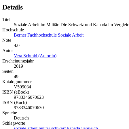
Details
Titel
Soziale Arbeit im Militär. Die Schweiz und Kanada im Verglei
Hochschule
Berner Fachhochschule Soziale Arbeit
Note
4.0
Autor
Vera Schmid (Autor:in)
Erscheinungsjahr
2019
Seiten
49
Katalognummer
V509034
ISBN (eBook)
9783346070623
ISBN (Buch)
9783346070630
Sprache
Deutsch
Schlagworte
soziale
arbeit
militär
schweiz
kanada
vergleich