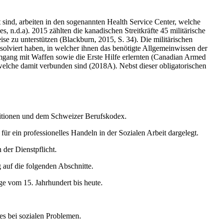
lt sind, arbeiten in den sogenannten Health Service Center, welche
 n.d.a). 2015 zählten die kanadischen Streitkräfte 45 militärische
se zu unterstützen (Blackburn, 2015, S. 34). Die militärischen
bsolviert haben, in welcher ihnen das benötigte Allgemeinwissen der
Umgang mit Waffen sowie die Erste Hilfe erlernten (Canadian Armed
welche damit verbunden sind (2018A). Nebst dieser obligatorischen
initionen und dem Schweizer Berufskodex.
ür ein professionelles Handeln in der Sozialen Arbeit dargelegt.
der Dienstpflicht.
g auf die folgenden Abschnitte.
ge vom 15. Jahrhundert bis heute.
es bei sozialen Problemen.