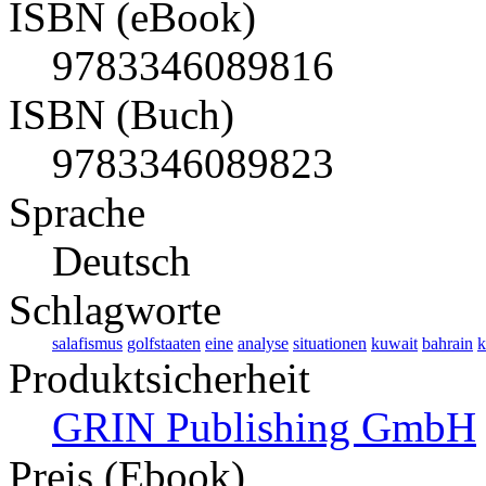
ISBN (eBook)
9783346089816
ISBN (Buch)
9783346089823
Sprache
Deutsch
Schlagworte
salafismus
golfstaaten
eine
analyse
situationen
kuwait
bahrain
k
Produktsicherheit
GRIN Publishing GmbH
Preis (Ebook)