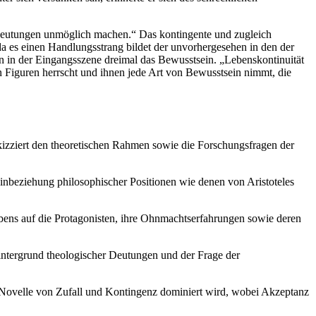
ie Deutungen unmöglich machen.“ Das kontingente und zugleich
 da es einen Handlungsstrang bildet der unvorhergesehen in den der
in in der Eingangsszene dreimal das Bewusstsein. „Lebenskontinuität
nen Figuren herrscht und ihnen jede Art von Bewusstsein nimmt, die
skizziert den theoretischen Rahmen sowie die Forschungsfragen der
Einbeziehung philosophischer Positionen wie denen von Aristoteles
bens auf die Protagonisten, ihre Ohnmachtserfahrungen sowie deren
ntergrund theologischer Deutungen und der Frage der
r Novelle von Zufall und Kontingenz dominiert wird, wobei Akzeptanz