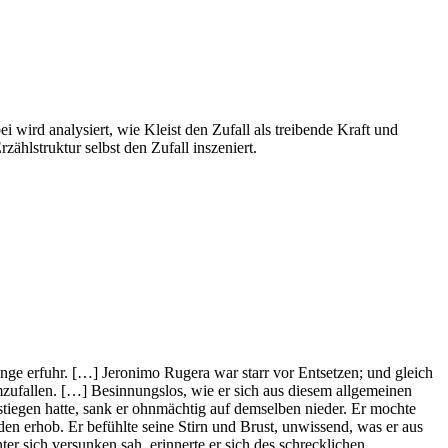
 wird analysiert, wie Kleist den Zufall als treibende Kraft und
hlstruktur selbst den Zufall inszeniert.
nge erfuhr. […] Jeronimo Rugera war starr vor Entsetzen; und gleich
umzufallen. […] Besinnungslos, wie er sich aus diesem allgemeinen
stiegen hatte, sank er ohnmächtig auf demselben nieder. Er mochte
en erhob. Er befühlte seine Stirn und Brust, unwissend, was er aus
ter sich versunken sah, erinnerte er sich des schrecklichen