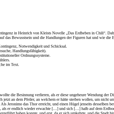
tingenz in Heinrich von Kleists Novelle „Das Erdbeben in Chili“. Dabei
f das Bewusstsein und die Handlungen der Figuren hat und wie die Erzä
Kontingenz, Notwendigkeit und Schicksal.
nsuche, Handlungsfähigkeit).
nstitutioneller Ordnungssysteme.
ählers.
che im Text.
wollte die Besinnung verlieren, als er diese ungeheure Wendung der Di
ch jetzt an dem Pfeiler, an welchem er hätte sterben wollen, um nicht 
 Als Jeronimo das Thor erreicht, und einen Hügel jenseits desselben be
n, als er endlich wieder erwachte […] und sich […] halb auf dem Erdbod
rgeführt haben konnte, und erst, da er sich umkehrte, und die Stadt hin