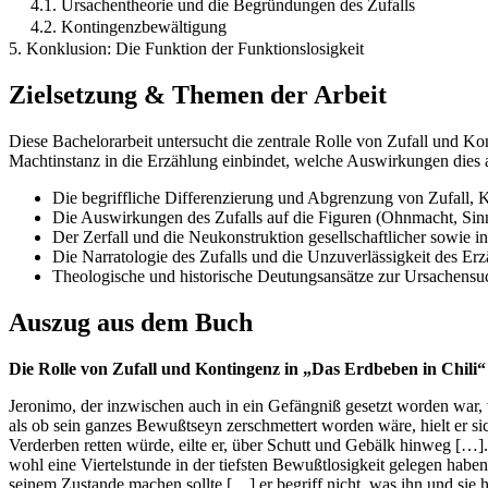
4.1. Ursachentheorie und die Begründungen des Zufalls
4.2. Kontingenzbewältigung
5. Konklusion: Die Funktion der Funktionslosigkeit
Zielsetzung & Themen der Arbeit
Diese Bachelorarbeit untersucht die zentrale Rolle von Zufall und Kon
Machtinstanz in die Erzählung einbindet, welche Auswirkungen dies au
Die begriffliche Differenzierung und Abgrenzung von Zufall, 
Die Auswirkungen des Zufalls auf die Figuren (Ohnmacht, Sin
Der Zerfall und die Neukonstruktion gesellschaftlicher sowie i
Die Narratologie des Zufalls und die Unzuverlässigkeit des Erz
Theologische und historische Deutungsansätze zur Ursachensu
Auszug aus dem Buch
Die Rolle von Zufall und Kontingenz in „Das Erdbeben in Chili“
Jeronimo, der inzwischen auch in ein Gefängniß gesetzt worden war, 
als ob sein ganzes Bewußtseyn zerschmettert worden wäre, hielt er si
Verderben retten würde, eilte er, über Schutt und Gebälk hinweg […].
wohl eine Viertelstunde in der tiefsten Bewußtlosigkeit gelegen habe
seinem Zustande machen sollte […] er begriff nicht, was ihn und sie he