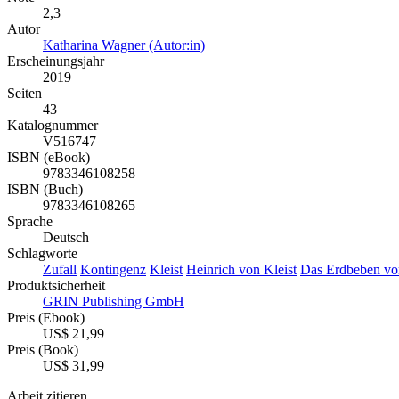
2,3
Autor
Katharina Wagner (Autor:in)
Erscheinungsjahr
2019
Seiten
43
Katalognummer
V516747
ISBN (eBook)
9783346108258
ISBN (Buch)
9783346108265
Sprache
Deutsch
Schlagworte
Zufall
Kontingenz
Kleist
Heinrich von Kleist
Das Erdbeben vo
Produktsicherheit
GRIN Publishing GmbH
Preis (Ebook)
US$ 21,99
Preis (Book)
US$ 31,99
Arbeit zitieren