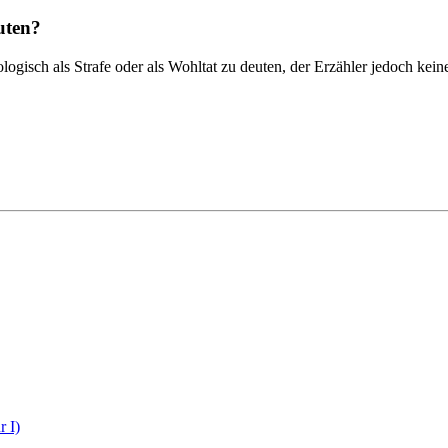
euten?
ologisch als Strafe oder als Wohltat zu deuten, der Erzähler jedoch kei
r I)