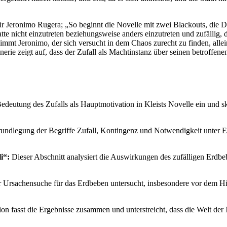
t, für Jeronimo Rugera; „So beginnt die Novelle mit zwei Blackouts, d
atte nicht einzutreten beziehungsweise anders einzutreten und zufällig,
nimmt Jeronimo, der sich versucht in dem Chaos zurecht zu finden, alle
enerie zeigt auf, dass der Zufall als Machtinstanz über seinen betroffe
Bedeutung des Zufalls als Hauptmotivation in Kleists Novelle ein und 
 Grundlegung der Begriffe Zufall, Kontingenz und Notwendigkeit unter 
i“:
Dieser Abschnitt analysiert die Auswirkungen des zufälligen Erdbe
r Ursachensuche für das Erdbeben untersucht, insbesondere vor dem Hi
n fasst die Ergebnisse zusammen und unterstreicht, dass die Welt de