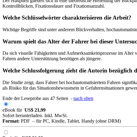
Der Hauptteil gliedert sich in eine theoretische Herleitung der Blick
Kontrollblicken, Fixationsdauer und Fixationsanzahl.
Welche Schlüsselwörter charakterisieren die Arbeit?
Wichtige Begriffe sind unter anderem Blickverhalten, hochautomatisi
Warum spielt das Alter der Fahrer bei dieser Untersu
Da sich visuelle Fähigkeiten und Aufmerksamkeitsprozesse im Alter ver
Fahren andere Unterstützung benötigen als jüngere.
Welche Schlussfolgerung zieht die Autorin bezüglich d
Die Studie zeigt, dass Fahrer bei hochautomatisiertem Fahren signifi
als Risiko für das Situationsbewusstsein in Gefahrensituationen gewer
Ende der Leseprobe aus 47 Seiten -
nach oben
eBook für
US$ 21,99
Sofort herunterladen. Inkl. MwSt.
Format:
PDF – für PC, Kindle, Tablet, Handy (ohne DRM)