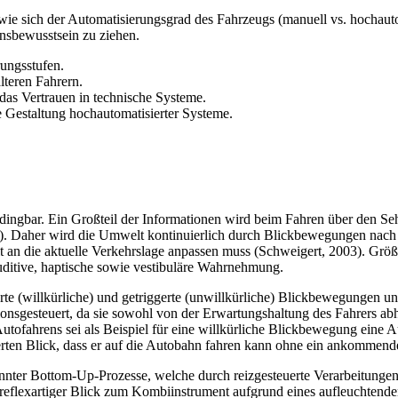
 wie sich der Automatisierungsgrad des Fahrzeugs (manuell vs. hochauto
nsbewusstsein zu ziehen.
rungsstufen.
teren Fahrern.
as Vertrauen in technische Systeme.
 Gestaltung hochautomatisierter Systeme.
abdingbar. Ein Großteil der Informationen wird beim Fahren über den 
09). Daher wird die Umwelt kontinuierlich durch Blickbewegungen nach
an die aktuelle Verkehrslage anpassen muss (Schweigert, 2003). Größ
 auditive, haptische sowie vestibuläre Wahrnehmung.
uerte (willkürliche) und getriggerte (unwillkürliche) Blickbewegungen 
onsgesteuert, da sie sowohl von der Erwartungshaltung des Fahrers ab
tofahrens sei als Beispiel für eine willkürliche Blickbewegung eine 
uerten Blick, dass er auf die Autobahn fahren kann ohne ein ankommend
nter Bottom-Up-Prozesse, welche durch reizgesteuerte Verarbeitungen 
eflexartiger Blick zum Kombiinstrument aufgrund eines aufleuchtende