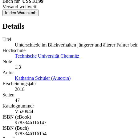
Buch für
US$ 31,99
Versand weltweit
In den Warenkorb
Details
Titel
Unterschiede im Blickverhalten jüngerer und älterer Fahrer be
Hochschule
Technische Universität Chemnitz
Note
1,3
Autor
Katharina Schuler (Autor:in)
Erscheinungsjahr
2018
Seiten
47
Katalognummer
V520944
ISBN (eBook)
9783346116147
ISBN (Buch)
9783346116154