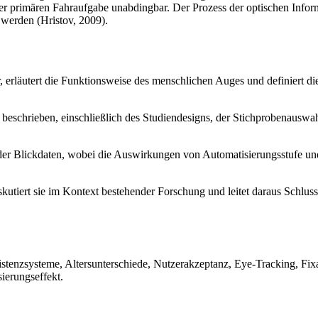
der primären Fahraufgabe unabdingbar. Der Prozess der optischen Inform
 werden (Hristov, 2009).
r, erläutert die Funktionsweise des menschlichen Auges und definiert 
beschrieben, einschließlich des Studiendesigns, der Stichprobenauswa
 der Blickdaten, wobei die Auswirkungen von Automatisierungsstufe und
diskutiert sie im Kontext bestehender Forschung und leitet daraus Schl
istenzsysteme, Altersunterschiede, Nutzerakzeptanz, Eye-Tracking, Fixa
ierungseffekt.