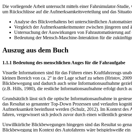
Die vorliegende Arbeit untersucht mittels einer Fahrsimulator-Studie,
um Rückschlüsse auf die Aufmerksamkeitsverteilung und das Situatio
Analyse des Blickverhaltens bei unterschiedlichen Automatisie
Vergleich der Aufmerksamkeitsmuster zwischen jüngeren und äl
Untersuchung der Auswirkungen von Fahrautomatisierung auf d
Bedeutung der Mensch-Maschine-Interaktion für die zukünftige
Auszug aus dem Buch
1.1.1 Bedeutung des menschlichen Auges für die Fahraufgabe
Visuelle Informationen sind für das Führen eines Kraftfahrzeugs un
kleinen Bereich von ca. 2° in der Lage scharf zu sehen (Hristov, 20
Blickbewegung und dadurch auch seine Informationsaufnahme gezielt 
(z.B. Hills, 1980), die restliche Informationsaufnahme erfolgt durch
Grundsätzlich lässt sich die optische Informationsaufnahme in geste
das Resultat so genannter Top-Down Prozessen und verlaufen kogniti
Aufmerksamkeit beeinflusst werden (Schulz, 2012). Im Kontext des Au
fahren, vergewissert sich jedoch zuvor durch einen willentlich geste
Unwillkürliche Blickbewegungen hingegen sind das Resultat so genan
Blickbewegung im Kontext des Autofahrens wäre beispielsweiße ein r