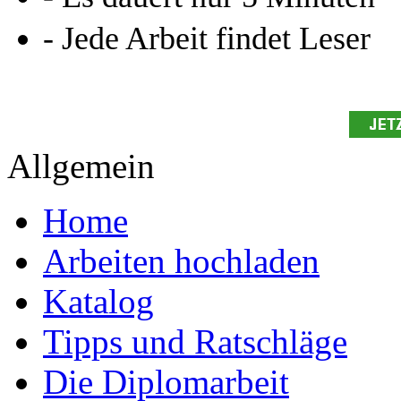
Kennen Sie schon das
Online-Magazin von GRIN
neugierig - aktuell - relev
Entdecken Sie hilfreiche T
Studium!