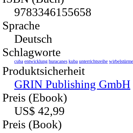
9783346155658
Sprache
Deutsch
Schlagworte
cuba
entwicklung
huracanes
kuba
unterrichtsreihe
wirbelstürm
Produktsicherheit
GRIN Publishing GmbH
Preis (Ebook)
US$ 42,99
Preis (Book)