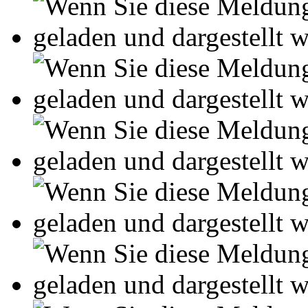
Leseprobe aus 114 Seiten
Kennen Sie schon das
Online-Magazin von GRIN
neugierig - aktuell - relev
Entdecken Sie hilfreiche T
Studium!