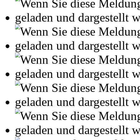
Ihre Arbeit hochladen
Ihre Hausarbeit / Abschlussarb
- Publikation als E-Book u
- Hohes Honorar auf die Ve