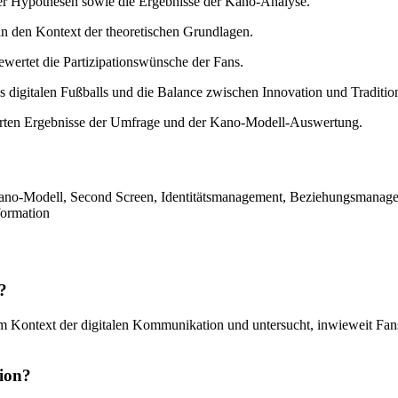
der Hypothesen sowie die Ergebnisse der Kano-Analyse.
 in den Kontext der theoretischen Grundlagen.
wertet die Partizipationswünsche der Fans.
 digitalen Fußballs und die Balance zwischen Innovation und Traditio
ierten Ergebnisse der Umfrage und der Kano-Modell-Auswertung.
 Kano-Modell, Second Screen, Identitätsmanagement, Beziehungsmanag
formation
?
im Kontext der digitalen Kommunikation und untersucht, inwieweit Fans
tion?