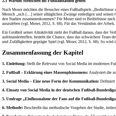
2.1 Warum Menschen ins Fußballstadion gehen
Nach Moser möchten die Besucher eines Fußballspiels „Bedürfnisse un
Mensch „sich […] seiner alltäglichen Zwänge entledigen und seinen
den Stadien zusammenkommen? Für Moser sind es Bedürfnisse nach Ge
auszuleben (vgl. Moser, 2012, S. 68). Für das Verständnis der Arbeit
Ein Großteil seiner Attraktivität zieht der Fußball daraus, dass der 
aufeinandertreffen, besteht die Chance, dass das schwächere Team den
und Zufälligkeiten geprägte Spiel (vgl. Moser, 2012, S. 68). So wird 
Zusammenfassung der Kapitel
1. Einleitung:
Stellt die Relevanz von Social Media im modernen Fußba
2. Fußball – Erklärung eines Massenphänomens:
Analysiert die s
3. Social Media – Eine neue Form der Kommunikation:
Definiert
4. Einsatz von Social Media in der deutschen Fußball-Bundesliga
5. Umfrage „Einflussnahme der Fans auf die Fußball-Bundesliga
6. Methode:
Beschreibt das methodische Vorgehen der Studie, insbes