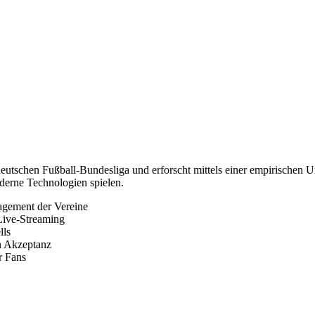
deutschen Fußball-Bundesliga und erforscht mittels einer empirischen U
erne Technologien spielen.
nagement der Vereine
Live-Streaming
lls
n Akzeptanz
r Fans