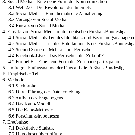
3. Social Media – Eine neue Form der Kommunikation
3.1 Web 2.0 – Die Revolution des Internets
3.2 Social Media – Eine thematische Annäherung
3.3 Vorzüge von Social Media
3.4 Einsatz von Social Media
4. Einsatz von Social Media in der deutschen Fußball-Bundesliga
4.1 Social Media als Teil des Identitäts- und Beziehungsmanageme
4.2 Social Media – Teil des Entertainments der Fußball-Bundeslig
4.3 Second Screen – Mehr als nur Fernsehen
4.4 Facebook-Live – Das Fernsehen der Zukunft?
4.5 Formel E – Eine neue Form der Zuschauerpartizipation
5. Umfrage „Einflussnahme der Fans auf die Fußball-Bundesliga
B. Empirischer Teil
6. Methode
6.1 Stichprobe
6.2 Durchführung der Datenerhebung
6.3 Aufbau des Fragebogens
6.4 Das Kano-Modell
6.5 Die Kano-Methode
6.6 Forschungshypothesen
7. Ergebnisse
7.1 Deskriptive Statistik
7.2 Hypothesenüberprüfung