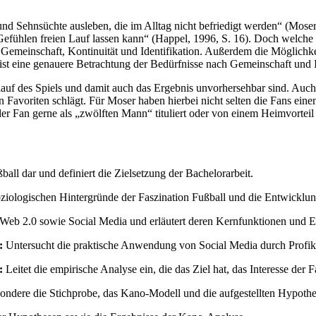
d Sehnsüchte ausleben, die im Alltag nicht befriedigt werden“ (Moser,
 Gefühlen freien Lauf lassen kann“ (Happel, 1996, S. 16). Doch welc
meinschaft, Kontinuität und Identifikation. Außerdem die Möglichke
, ist eine genauere Betrachtung der Bedürfnisse nach Gemeinschaft und
Verlauf des Spiels und damit auch das Ergebnis unvorhersehbar sind. Au
 Favoriten schlägt. Für Moser haben hierbei nicht selten die Fans eine
der Fan gerne als „zwölften Mann“ tituliert oder von einem Heimvorteil
ll dar und definiert die Zielsetzung der Bachelorarbeit.
oziologischen Hintergründe der Faszination Fußball und die Entwicklun
 Web 2.0 sowie Social Media und erläutert deren Kernfunktionen und E
:
Untersucht die praktische Anwendung von Social Media durch Profikl
:
Leitet die empirische Analyse ein, die das Ziel hat, das Interesse der
ondere die Stichprobe, das Kano-Modell und die aufgestellten Hypothe