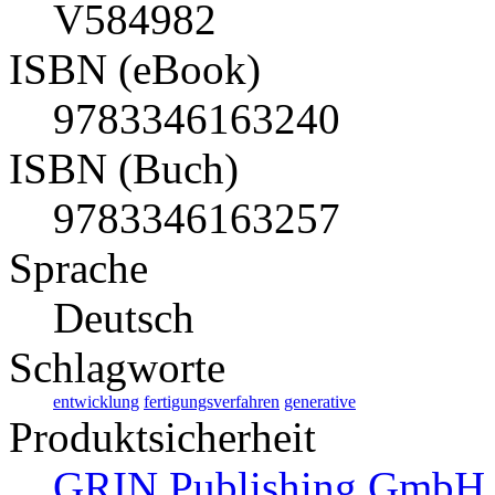
V584982
ISBN (eBook)
9783346163240
ISBN (Buch)
9783346163257
Sprache
Deutsch
Schlagworte
entwicklung
fertigungsverfahren
generative
Produktsicherheit
GRIN Publishing GmbH