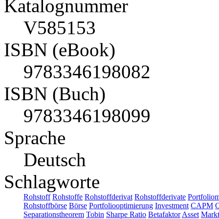
Katalognummer
V585153
ISBN (eBook)
9783346198082
ISBN (Buch)
9783346198099
Sprache
Deutsch
Schlagworte
Rohstoff
Rohstoffe
Rohstoffderivat
Rohstoffderivate
Portfolio
Rohstoffbörse
Börse
Portfoliooptimierung
Investment
CAPM
O
Separationstheorem
Tobin
Sharpe Ratio
Betafaktor
Asset
Markt