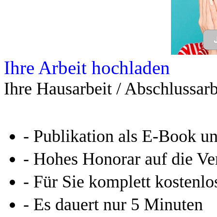
Leseprobe aus 57 Seiten
Kennen Sie schon das
Online-Magazin von GRIN
neugierig - aktuell - relev
Entdecken Sie hilfreiche T