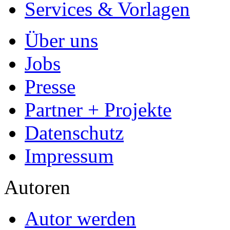
- Publikation als E-Book u
- Hohes Honorar auf die Ve
- Für Sie komplett kostenlo
- Es dauert nur 5 Minuten
- Jede Arbeit findet Leser
Allgemein
Home