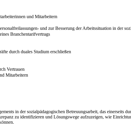
arbeiterinnen und Mitarbeitern
rsonalfreilassungen- und zur Besserung der Arbeitssituation in der so
ines Branchentarifvertrags
fte durch duales Studium erschließen
rch Vertrauen
nd Mitarbeitern
ements in der sozialpädagogischen Betreuungsarbeit, das einerseits du
 Diskrepanz zu identifizieren und Lösungswege aufzuzeigen, wie Einric
 können.