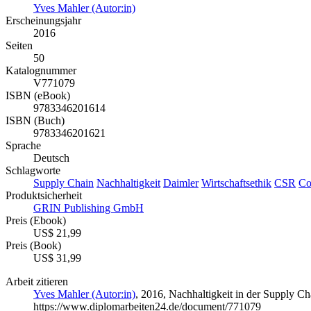
Yves Mahler (Autor:in)
Erscheinungsjahr
2016
Seiten
50
Katalognummer
V771079
ISBN (eBook)
9783346201614
ISBN (Buch)
9783346201621
Sprache
Deutsch
Schlagworte
Supply Chain
Nachhaltigkeit
Daimler
Wirtschaftsethik
CSR
Co
Produktsicherheit
GRIN Publishing GmbH
Preis (Ebook)
US$ 21,99
Preis (Book)
US$ 31,99
Arbeit zitieren
Yves Mahler (Autor:in)
, 2016, Nachhaltigkeit in der Supply 
https://www.diplomarbeiten24.de/document/771079