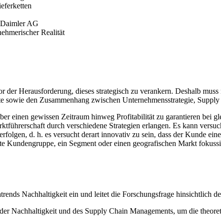
eferketten
r Daimler AG
ehmerischer Realität
er Herausforderung, dieses strategisch zu verankern. Deshalb muss m
llte sowie den Zusammenhang zwischen Unternehmensstrategie, Supply 
m über einen gewissen Zeitraum hinweg Profitabilität zu garantieren bei 
rerschaft durch verschiedene Strategien erlangen. Es kann versuchen d
rfolgen, d. h. es versucht derart innovativ zu sein, dass der Kunde ei
mmte Kundengruppe, ein Segment oder einen geografischen Markt fokussie
rends Nachhaltigkeit ein und leitet die Forschungsfrage hinsichtlich de
e der Nachhaltigkeit und des Supply Chain Managements, um die theore