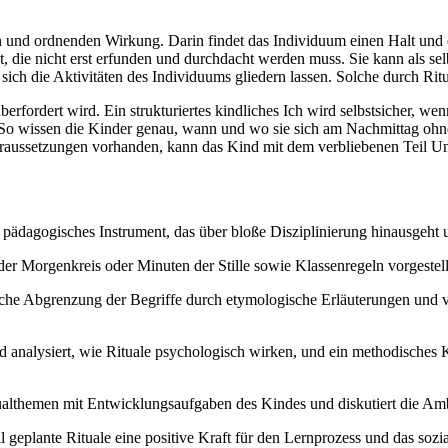
n und ordnenden Wirkung. Darin findet das Individuum einen Halt und ei
gt, die nicht erst erfunden und durchdacht werden muss. Sie kann als se
sich die Aktivitäten des Individuums gliedern lassen. Solche durch Ri
berfordert wird. Ein strukturiertes kindliches Ich wird selbstsicher, w
 So wissen die Kinder genau, wann und wo sie sich am Nachmittag ohne 
oraussetzungen vorhanden, kann das Kind mit dem verbliebenen Teil Un
pädagogisches Instrument, das über bloße Disziplinierung hinausgeht un
er Morgenkreis oder Minuten der Stille sowie Klassenregeln vorgestell
tische Abgrenzung der Begriffe durch etymologische Erläuterungen und v
 analysiert, wie Rituale psychologisch wirken, und ein methodisches K
ualthemen mit Entwicklungsaufgaben des Kindes und diskutiert die Am
eplante Rituale eine positive Kraft für den Lernprozess und das sozia