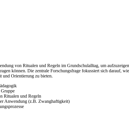
endung von Ritualen und Regeln im Grundschulalltag, um aufzuzeigen, 
agen können. Die zentrale Forschungsfrage fokussiert sich darauf, wie
t und Orientierung zu bieten.
Pädagogik
d Gruppe
von Ritualen und Regeln
der Anwendung (z.B. Zwanghaftigkeit)
lungsprozesse