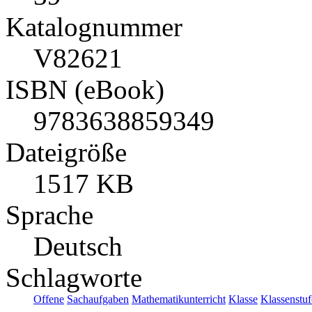
Katalognummer
V82621
ISBN (eBook)
9783638859349
Dateigröße
1517 KB
Sprache
Deutsch
Schlagworte
Offene
Sachaufgaben
Mathematikunterricht
Klasse
Klassenstuf