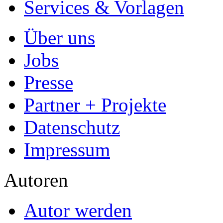
- Jede Arbeit findet Leser
Allgemein
Home
Arbeiten hochladen
Katalog
Tipps und Ratschläge
Die Diplomarbeit