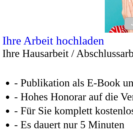
Leseprobe aus 39 Seiten
Kennen Sie schon das
Online-Magazin von GRIN
neugierig - aktuell - relev
Entdecken Sie hilfreiche T
Studium!