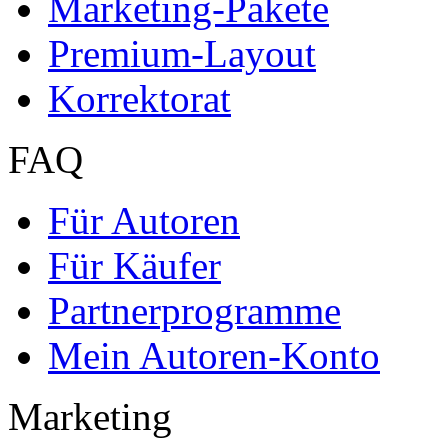
Ihre Optionen
Vertriebskanäle
Premium Services
Autorenprofil
Textarten und Formate
Services für Verlage, H
Premium Services
Premium-Cover
EPUB-Konvertierung