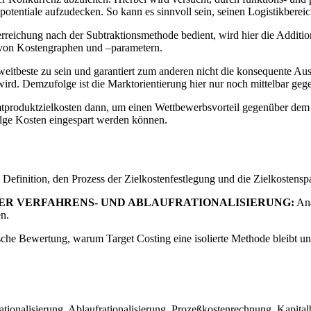
otentiale aufzudecken. So kann es sinnvoll sein, seinen Logistikbere
erreichung nach der Subtraktionsmethode bedient, wird hier die Addit
 von Kostengraphen und –parametern.
weitbeste zu sein und garantiert zum anderen nicht die konsequente A
d. Demzufolge ist die Marktorientierung hier nur noch mittelbar geg
mtproduktzielkosten dann, um einen Wettbewerbsvorteil gegenüber dem
lge Kosten eingespart werden können.
 Definition, den Prozess der Zielkostenfestlegung und die Zielkostens
ER VERFAHRENS- UND ABLAUFRATIONALISIERUNG:
Ana
n.
sche Bewertung, warum Target Costing eine isolierte Methode bleibt u
rationalisierung, Ablaufrationalisierung, Prozeßkostenrechnung, Kapi