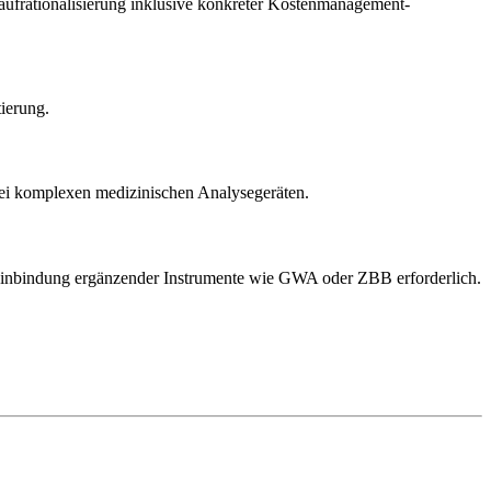
laufrationalisierung inklusive konkreter Kostenmanagement-
ierung.
ei komplexen medizinischen Analysegeräten.
ie Einbindung ergänzender Instrumente wie GWA oder ZBB erforderlich.