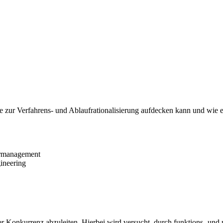
ale zur Verfahrens- und Ablaufrationalisierung aufdecken kann und wie
rermanagement
ineering
er Konkurrenz abzuleiten. Hierbei wird versucht, durch funktions- und 