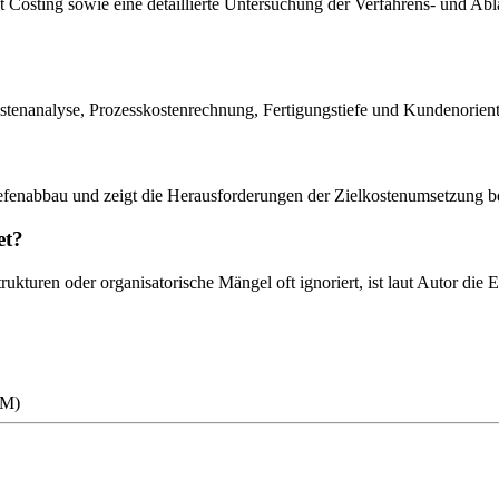
et Costing sowie eine detaillierte Untersuchung der Verfahrens- und Ab
ostenanalyse, Prozesskostenrechnung, Fertigungstiefe und Kundenorient
efenabbau und zeigt die Herausforderungen der Zielkostenumsetzung b
et?
rukturen oder organisatorische Mängel oft ignoriert, ist laut Autor d
RM)