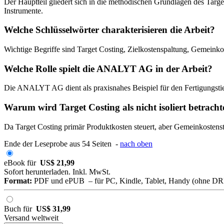
Der Hauptteil gliedert sich in die methodischen Grundlagen des Targ
Instrumente.
Welche Schlüsselwörter charakterisieren die Arbeit?
Wichtige Begriffe sind Target Costing, Zielkostenspaltung, Gemeink
Welche Rolle spielt die ANALYT AG in der Arbeit?
Die ANALYT AG dient als praxisnahes Beispiel für den Fertigungsti
Warum wird Target Costing als nicht isoliert betracht
Da Target Costing primär Produktkosten steuert, aber Gemeinkostenst
Ende der Leseprobe aus 54 Seiten -
nach oben
eBook für
US$ 21,99
Sofort herunterladen. Inkl. MwSt.
Format:
PDF und ePUB – für PC, Kindle, Tablet, Handy (ohne D
Buch für
US$ 31,99
Versand weltweit