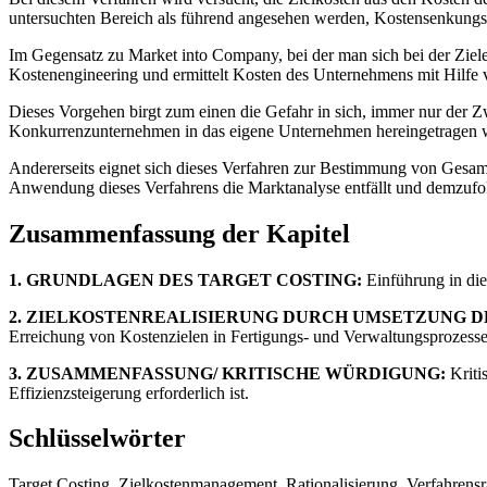
untersuchten Bereich als führend angesehen werden, Kostensenkungsp
Im Gegensatz zu Market into Company, bei der man sich bei der Ziel
Kostenengineering und ermittelt Kosten des Unternehmens mit Hilfe
Dieses Vorgehen birgt zum einen die Gefahr in sich, immer nur der Z
Konkurrenzunternehmen in das eigene Unternehmen hereingetragen wir
Andererseits eignet sich dieses Verfahren zur Bestimmung von Gesa
Anwendung dieses Verfahrens die Marktanalyse entfällt und demzufo
Zusammenfassung der Kapitel
1. GRUNDLAGEN DES TARGET COSTING:
Einführung in die
2. ZIELKOSTENREALISIERUNG DURCH UMSETZUNG D
Erreichung von Kostenzielen in Fertigungs- und Verwaltungsprozesse
3. ZUSAMMENFASSUNG/ KRITISCHE WÜRDIGUNG:
Kriti
Effizienzsteigerung erforderlich ist.
Schlüsselwörter
Target Costing, Zielkostenmanagement, Rationalisierung, Verfahrens