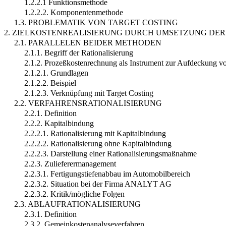
1.2.2.1 Funktionsmethode
1.2.2.2. Komponentenmethode
1.3. PROBLEMATIK VON TARGET COSTING
2. ZIELKOSTENREALISIERUNG DURCH UMSETZUNG DE
2.1. PARALLELEN BEIDER METHODEN
2.1.1. Begriff der Rationalisierung
2.1.2. Prozeßkostenrechnung als Instrument zur Aufdeckung von
2.1.2.1. Grundlagen
2.1.2.2. Beispiel
2.1.2.3. Verknüpfung mit Target Costing
2.2. VERFAHRENSRATIONALISIERUNG
2.2.1. Definition
2.2.2. Kapitalbindung
2.2.2.1. Rationalisierung mit Kapitalbindung
2.2.2.2. Rationalisierung ohne Kapitalbindung
2.2.2.3. Darstellung einer Rationalisierungsmaßnahme
2.2.3. Zulieferermanagement
2.2.3.1. Fertigungstiefenabbau im Automobilbereich
2.2.3.2. Situation bei der Firma ANALYT AG
2.2.3.2. Kritik/mögliche Folgen
2.3. ABLAUFRATIONALISIERUNG
2.3.1. Definition
2.3.2. Gemeinkostenanalyseverfahren