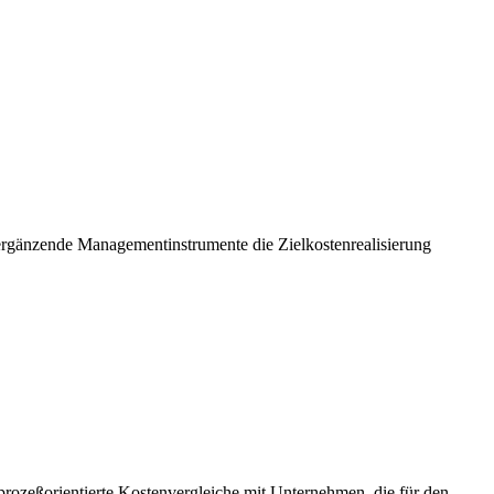
 ergänzende Managementinstrumente die Zielkostenrealisierung
prozeßorientierte Kostenvergleiche mit Unternehmen, die für den