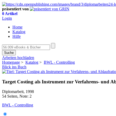
präsentiert von
0 Artikel
Login
Home
Katalog
Hilfe
Suche
Arbeiten hochladen
Homepage
>
Katalog
>
BWL - Controlling
Blick ins Buch
Target Costing als Instrument zur Verfahrens- und Ab
Diplomarbeit, 1998
54 Seiten, Note: 2
BWL - Controlling