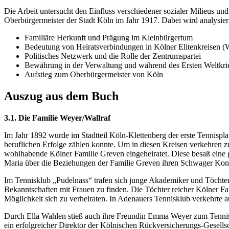
Die Arbeit untersucht den Einfluss verschiedener sozialer Milieus 
Oberbürgermeister der Stadt Köln im Jahr 1917. Dabei wird analysie
Familiäre Herkunft und Prägung im Kleinbürgertum
Bedeutung von Heiratsverbindungen in Kölner Elitenkreisen (
Politisches Netzwerk und die Rolle der Zentrumspartei
Bewährung in der Verwaltung und während des Ersten Weltkri
Aufstieg zum Oberbürgermeister von Köln
Auszug aus dem Buch
3.1. Die Familie Weyer/Wallraf
Im Jahr 1892 wurde im Stadtteil Köln-Klettenberg der erste Tennisp
beruflichen Erfolge zählen konnte. Um in diesen Kreisen verkehren 
wohlhabende Kölner Familie Greven eingeheiratet. Diese besaß eine
Maria über die Beziehungen der Familie Greven ihren Schwager Konrad
Im Tennisklub „Pudelnass“ trafen sich junge Akademiker und Töchter
Bekanntschaften mit Frauen zu finden. Die Töchter reicher Kölner Fa
Möglichkeit sich zu verheiraten. In Adenauers Tennisklub verkehrte a
Durch Ella Wahlen stieß auch ihre Freundin Emma Weyer zum Tennis
ein erfolgreicher Direktor der Kölnischen Rückversicherungs-Gesells