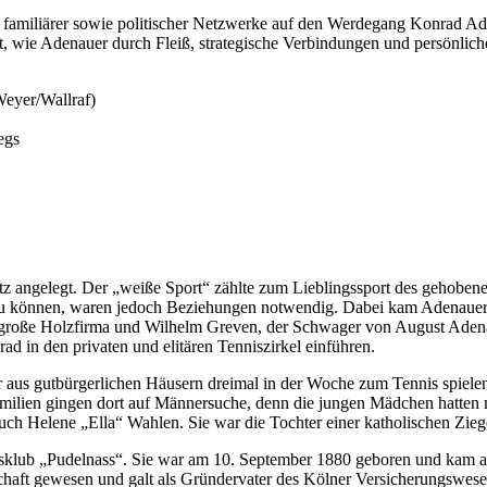
und familiärer sowie politischer Netzwerke auf den Werdegang Konrad 
rt, wie Adenauer durch Fleiß, strategische Verbindungen und persönli
Weyer/Wallraf)
egs
latz angelegt. Der „weiße Sport“ zählte zum Lieblingssport des gehobe
zu können, waren jedoch Beziehungen notwendig. Dabei kam Adenauer s
 große Holzfirma und Wilhelm Greven, der Schwager von August Adena
 in den privaten und elitären Tenniszirkel einführen.
 aus gutbürgerlichen Häusern dreimal in der Woche zum Tennis spielen
milien gingen dort auf Männersuche, denn die jungen Mädchen hatten m
uch Helene „Ella“ Wahlen. Sie war die Tochter einer katholischen Ziege
klub „Pudelnass“. Sie war am 10. September 1880 geboren und kam a
chaft gewesen und galt als Gründervater des Kölner Versicherungswese