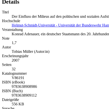
Details
Titel
Der Einfluss der Milieus auf den politischen und sozialen Auf
Hochschule
Helmut-Schmidt-Universität - Universität der Bundeswehr Ha
Veranstaltung
Konrad Adenauer, ein deutscher Staatsmann des 20. Jahrhunder
Note
1,7
Autor
Tobias Müller (Autor:in)
Erscheinungsjahr
2007
Seiten
32
Katalognummer
V86191
ISBN (eBook)
9783638908986
ISBN (Buch)
9783638909112
Dateigröße
556 KB
Sprache