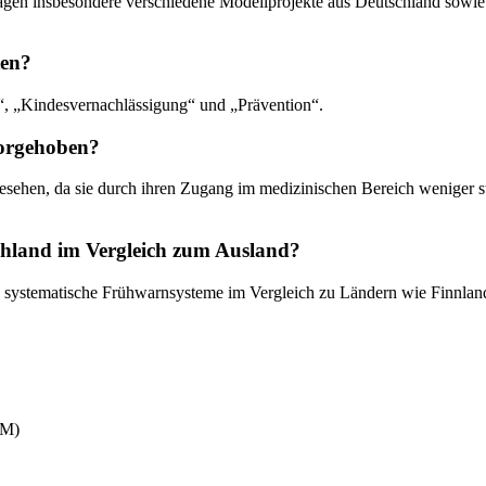
gen insbesondere verschiedene Modellprojekte aus Deutschland sowie er
ten?
“, „Kindesvernachlässigung“ und „Prävention“.
vorgehoben?
sehen, da sie durch ihren Zugang im medizinischen Bereich weniger sti
schland im Vergleich zum Ausland?
e, systematische Frühwarnsysteme im Vergleich zu Ländern wie Finnland
RM)