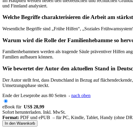
Im Hauptteil werden neben den theoretischen und rechtlichen Grundla
und Finnland analysiert.
Welche Begriffe charakterisieren die Arbeit am stärks
Wesentliche Begriffe sind „Frühe Hilfen“, „Soziales Frühwarnsystem
Warum wird die Rolle der Familienhebamme so her
Familienhebammen werden als tragende Säule präventiver Hilfen ange
Familien aufbauen können.
Wie bewertet der Autor den aktuellen Stand in Deut
Der Autor stellt fest, dass Deutschland in Bezug auf flächendeckend
Umsetzungsphase steckt.
Ende der Leseprobe aus 80 Seiten -
nach oben
eBook für
US$ 28,99
Sofort herunterladen. Inkl. MwSt.
Format:
PDF und ePUB – für PC, Kindle, Tablet, Handy (ohne D
In den Warenkorb