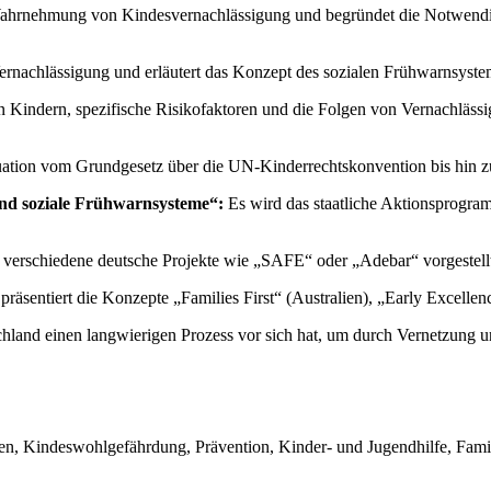
 Wahrnehmung von Kindesvernachlässigung und begründet die Notwendig
 Vernachlässigung und erläutert das Konzept des sozialen Frühwarnsy
Kindern, spezifische Risikofaktoren und die Folgen von Vernachlässig
ituation vom Grundgesetz über die UN-Kinderrechtskonvention bis hin
nd soziale Frühwarnsysteme“:
Es wird das staatliche Aktionsprogra
erschiedene deutsche Projekte wie „SAFE“ oder „Adebar“ vorgestellt,
 präsentiert die Konzepte „Families First“ (Australien), „Early Excell
land einen langwierigen Prozess vor sich hat, um durch Vernetzung 
fen, Kindeswohlgefährdung, Prävention, Kinder- und Jugendhilfe, Fami