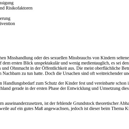
ssigung
nd Risikofaktoren
ierung
rävention
hen Misshandlung oder des sexuellen Missbrauchs von Kindern selten
uf dem ersten Blick unspektakulär und wenig medientauglich, es sei den
 und Ohnmacht in der Öffentlichkeit aus. Die meist oberflächliche Bet
n Nachbarn zu tun hatte. Doch die Ursachen sind oft weitreichender u
n Handlungsbedarf zum Schutz der Kinder fest und vereinbarte schon i
chland gerade in der ersten Phase der Entwicklung und Umsetzung dies
n auseinanderzusetzen, ist der fehlende Grundstock theoretischer Ab
erweile auf ein gutes Maß angewachsen, jedoch ist dieser beim Thema 