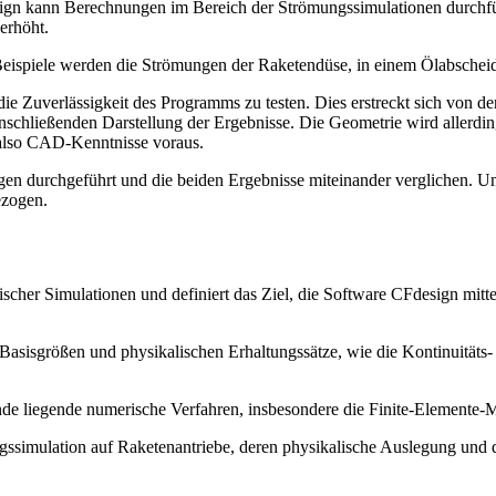
gn kann Berechnungen im Bereich der Strömungssimulationen durchfüh
erhöht.
 Beispiele werden die Strömungen der Raketendüse, in einem Ölabscheid
nd die Zuverlässigkeit des Programms zu testen. Dies erstreckt sich vo
nschließenden Darstellung der Ergebnisse. Die Geometrie wird allerdi
 also CAD-Kenntnisse voraus.
n durchgeführt und die beiden Ergebnisse miteinander verglichen. Um
ezogen.
cher Simulationen und definiert das Ziel, die Software CFdesign mitt
Basisgrößen und physikalischen Erhaltungssätze, wie die Kontinuitäts
nde liegende numerische Verfahren, insbesondere die Finite-Elemente-
simulation auf Raketenantriebe, deren physikalische Auslegung und 