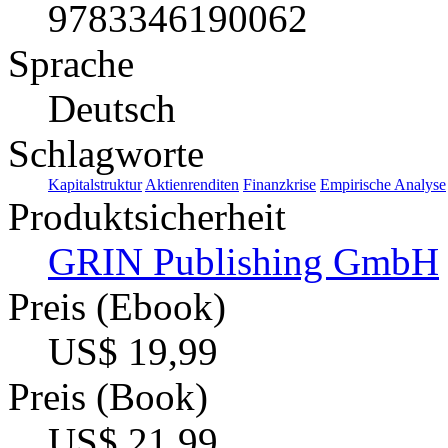
9783346190062
Sprache
Deutsch
Schlagworte
Kapitalstruktur
Aktienrenditen
Finanzkrise
Empirische Analyse
Produktsicherheit
GRIN Publishing GmbH
Preis (Ebook)
US$ 19,99
Preis (Book)
US$ 21,99