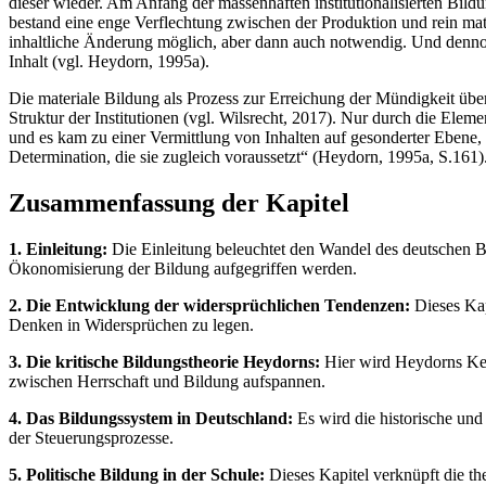
dieser wieder. Am Anfang der massenhaften institutionalisierten Bild
bestand eine enge Verflechtung zwischen der Produktion und rein mat
inhaltliche Änderung möglich, aber dann auch notwendig. Und denno
Inhalt (vgl. Heydorn, 1995a).
Die materiale Bildung als Prozess zur Erreichung der Mündigkeit über 
Struktur der Institutionen (vgl. Wilsrecht, 2017). Nur durch die Ele
und es kam zu einer Vermittlung von Inhalten auf gesonderter Ebene, w
Determination, die sie zugleich voraussetzt“ (Heydorn, 1995a, S.161)
Zusammenfassung der Kapitel
1. Einleitung:
Die Einleitung beleuchtet den Wandel des deutschen 
Ökonomisierung der Bildung aufgegriffen werden.
2. Die Entwicklung der widersprüchlichen Tendenzen:
Dieses Kap
Denken in Widersprüchen zu legen.
3. Die kritische Bildungstheorie Heydorns:
Hier wird Heydorns Ker
zwischen Herrschaft und Bildung aufspannen.
4. Das Bildungssystem in Deutschland:
Es wird die historische und
der Steuerungsprozesse.
5. Politische Bildung in der Schule:
Dieses Kapitel verknüpft die th