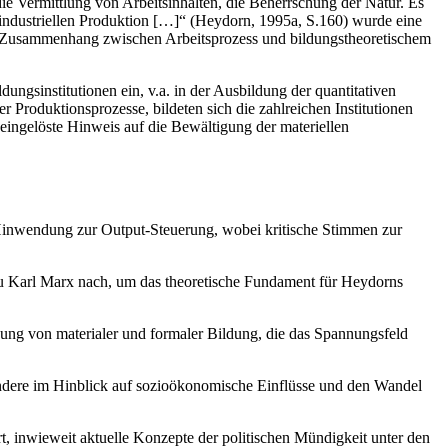
ie Vermittlung von Arbeitsinhalten, die Beherrschung der Natur. Es
 industriellen Produktion […]“ (Heydorn, 1995a, S.160) wurde eine
en Zusammenhang zwischen Arbeitsprozess und bildungstheoretischem
ungsinstitutionen ein, v.a. in der Ausbildung der quantitativen
 Produktionsprozesse, bildeten sich die zahlreichen Institutionen
neingelöste Hinweis auf die Bewältigung der materiellen
Hinwendung zur Output-Steuerung, wobei kritische Stimmen zur
 zu Karl Marx nach, um das theoretische Fundament für Heydorns
ung von materialer und formaler Bildung, die das Spannungsfeld
sondere im Hinblick auf sozioökonomische Einflüsse und den Wandel
t, inwieweit aktuelle Konzepte der politischen Mündigkeit unter den