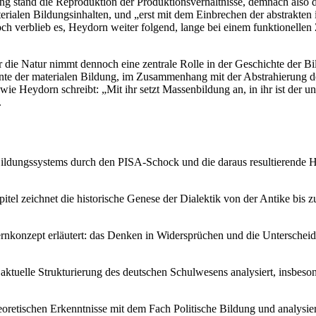
ung stand die Reproduktion der Produktionsverhältnisse, demnach also d
erialen Bildungsinhalten, und „erst mit dem Einbrechen der abstrakten
ch verblieb es, Heydorn weiter folgend, lange bei einem funktionell
die Natur nimmt dennoch eine zentrale Rolle in der Geschichte der Bild
mente der materialen Bildung, im Zusammenhang mit der Abstrahierung der
ie Heydorn schreibt: „Mit ihr setzt Massenbildung an, in ihr ist der u
.
Bildungssystems durch den PISA-Schock und die daraus resultierende 
itel zeichnet die historische Genese der Dialektik von der Antike bis
nkonzept erläutert: das Denken in Widersprüchen und die Unterscheid
 aktuelle Strukturierung des deutschen Schulwesens analysiert, insbe
eoretischen Erkenntnisse mit dem Fach Politische Bildung und analysier