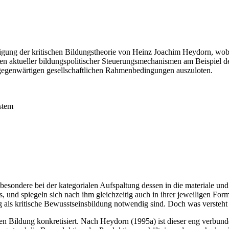
tigung der kritischen Bildungstheorie von Heinz Joachim Heydorn, wo
ngen aktueller bildungspolitischer Steuerungsmechanismen am Beispiel d
 gegenwärtigen gesellschaftlichen Rahmenbedingungen auszuloten.
stem
esondere bei der kategorialen Aufspaltung dessen in die materiale und
, und spiegeln sich nach ihm gleichzeitig auch in ihrer jeweiligen Form
ung als kritische Bewusstseinsbildung notwendig sind. Doch was verste
 Bildung konkretisiert. Nach Heydorn (1995a) ist dieser eng verbunden 