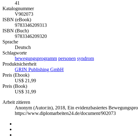
41
Katalognummer
V902073
ISBN (eBook)
9783346209313
ISBN (Buch)
9783346209320
Sprache
Deutsch
Schlagworte
bewegungsprogramm
personen
syndrom
Produktsicherheit
GRIN Publishing GmbH
Preis (Ebook)
US$ 21,99
Preis (Book)
US$ 31,99
Arbeit zitieren
Anonym (Autor:in)
, 2018, Ein evidenzbasiertes Bewegungsp
https://www.diplomarbeiten24.de/document/902073