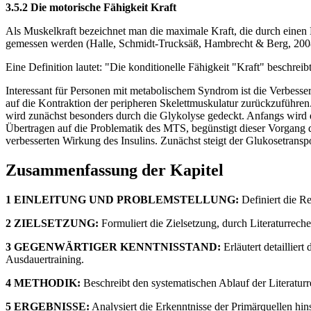
3.5.2 Die motorische Fähigkeit Kraft
Als Muskelkraft bezeichnet man die maximale Kraft, die durch einen 
gemessen werden (Halle, Schmidt-Trucksäß, Hambrecht & Berg, 200
Eine Definition lautet: "Die konditionelle Fähigkeit "Kraft" beschrei
Interessant für Personen mit metabolischem Syndrom ist die Verbesser
auf die Kontraktion der peripheren Skelettmuskulatur zurückzuführen
wird zunächst besonders durch die Glykolyse gedeckt. Anfangs wird
Übertragen auf die Problematik des MTS, begünstigt dieser Vorgang 
verbesserten Wirkung des Insulins. Zunächst steigt der Glukosetrans
Zusammenfassung der Kapitel
1 EINLEITUNG UND PROBLEMSTELLUNG:
Definiert die Re
2 ZIELSETZUNG:
Formuliert die Zielsetzung, durch Literaturrec
3 GEGENWÄRTIGER KENNTNISSTAND:
Erläutert detaillie
Ausdauertraining.
4 METHODIK:
Beschreibt den systematischen Ablauf der Literaturr
5 ERGEBNISSE:
Analysiert die Erkenntnisse der Primärquellen hi