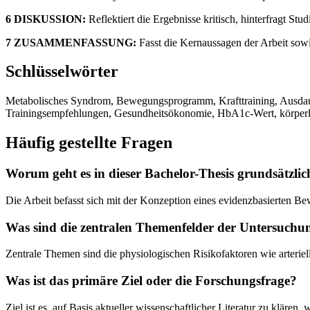
6 DISKUSSION:
Reflektiert die Ergebnisse kritisch, hinterfragt S
7 ZUSAMMENFASSUNG:
Fasst die Kernaussagen der Arbeit sowi
Schlüsselwörter
Metabolisches Syndrom, Bewegungsprogramm, Krafttraining, Ausdauert
Trainingsempfehlungen, Gesundheitsökonomie, HbA1c-Wert, körperli
Häufig gestellte Fragen
Worum geht es in dieser Bachelor-Thesis grundsätzlic
Die Arbeit befasst sich mit der Konzeption eines evidenzbasierten 
Was sind die zentralen Themenfelder der Untersuchu
Zentrale Themen sind die physiologischen Risikofaktoren wie arteriell
Was ist das primäre Ziel oder die Forschungsfrage?
Ziel ist es, auf Basis aktueller wissenschaftlicher Literatur zu klä