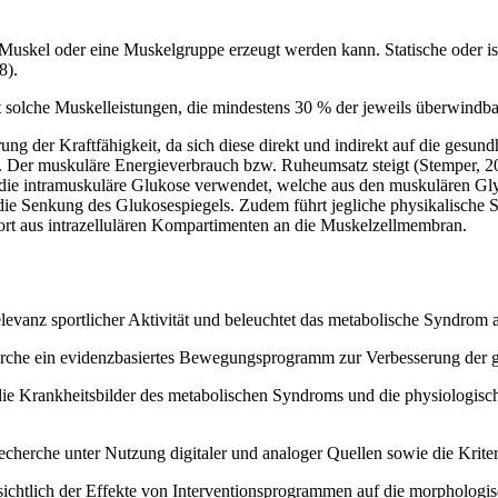
Muskel oder eine Muskelgruppe erzeugt werden kann. Statische oder iso
8).
bt solche Muskelleistungen, die mindestens 30 % der jeweils überwindbar
ung der Kraftfähigkeit, da sich diese direkt und indirekt auf die gesu
. Der muskuläre Energieverbrauch bzw. Ruheumsatz steigt (Stemper, 201
 die intramuskuläre Glukose verwendet, welche aus den muskulären Gl
die Senkung des Glukosespiegels. Zudem führt jegliche physikalische 
port aus intrazellulären Kompartimenten an die Muskelzellmembran.
levanz sportlicher Aktivität und beleuchtet das metabolische Syndrom 
herche ein evidenzbasiertes Bewegungsprogramm zur Verbesserung der g
rt die Krankheitsbilder des metabolischen Syndroms und die physiolog
echerche unter Nutzung digitaler und analoger Quellen sowie die Krite
nsichtlich der Effekte von Interventionsprogrammen auf die morphologi