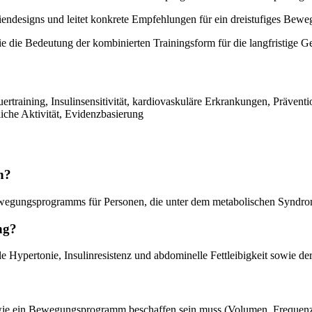
tudiendesigns und leitet konkrete Empfehlungen für ein dreistufiges Be
e die Bedeutung der kombinierten Trainingsform für die langfristige
raining, Insulinsensitivität, kardiovaskuläre Erkrankungen, Prävent
che Aktivität, Evidenzbasierung
h?
Bewegungsprogramms für Personen, die unter dem metabolischen Syndro
ng?
e Hypertonie, Insulinresistenz und abdominelle Fettleibigkeit sowie der
ren, wie ein Bewegungsprogramm beschaffen sein muss (Volumen, Frequenz