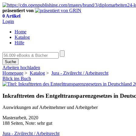
präsentiert von
0 Artikel
Login
Home
Katalog
Hilfe
Suche
Arbeiten hochladen
Homepage
>
Katalog
>
Jura - Zivilrecht / Arbeitsrecht
Blick ins Buch
Inkrafttreten des Entgelttransparenzgesetzes in Deut
Auswirkungen auf Arbeitnehmer und Arbeitgeber
Masterarbeit, 2020
188 Seiten, Note: sehr gut
Jura - Zivilrecht / Arbeitsrecht