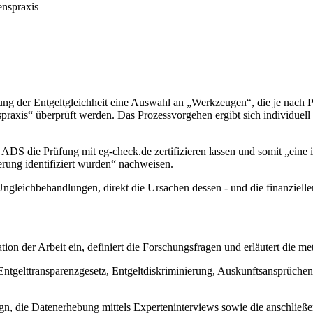
enspraxis
ltung der Entgeltgleichheit eine Auswahl an „Werkzeugen“, die je nach
spraxis“ überprüft werden. Das Prozessvorgehen ergibt sich individuel
DS die Prüfung mit eg-check.de zertifizieren lassen und somit „eine i
rung identifiziert wurden“ nachweisen.
 Ungleichbehandlungen, direkt die Ursachen dessen - und die finanzie
tion der Arbeit ein, definiert die Forschungsfragen und erläutert die 
tgelttransparenzgesetz, Entgeltdiskriminierung, Auskunftsansprüchen s
gn, die Datenerhebung mittels Experteninterviews sowie die anschlie