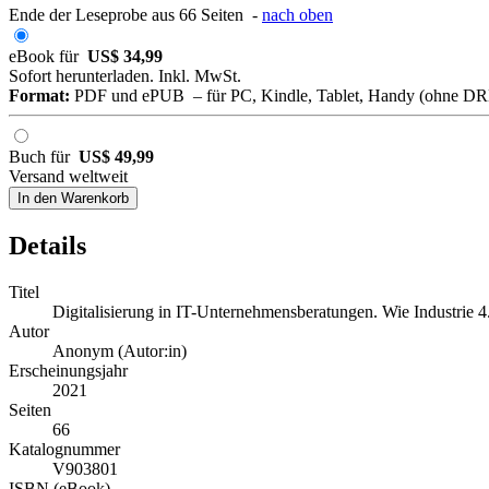
Ende der Leseprobe aus 66 Seiten -
nach oben
eBook für
US$ 34,99
Sofort herunterladen. Inkl. MwSt.
Format:
PDF und ePUB – für PC, Kindle, Tablet, Handy (ohne D
Buch für
US$ 49,99
Versand weltweit
In den Warenkorb
Details
Titel
Digitalisierung in IT-Unternehmensberatungen. Wie Industrie 4
Autor
Anonym (Autor:in)
Erscheinungsjahr
2021
Seiten
66
Katalognummer
V903801
ISBN (eBook)