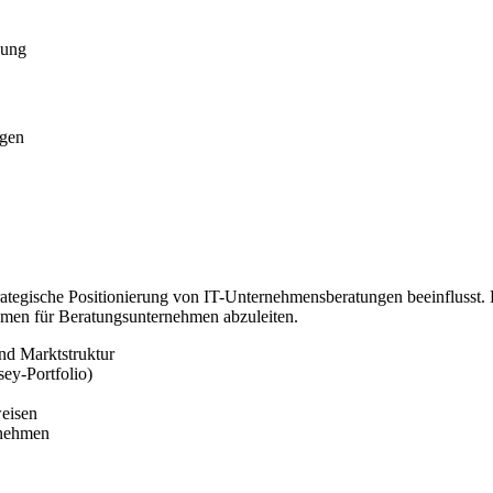
bung
ngen
e strategische Positionierung von IT-Unternehmensberatungen beeinflus
hmen für Beratungsunternehmen abzuleiten.
nd Marktstruktur
ey-Portfolio)
weisen
rnehmen