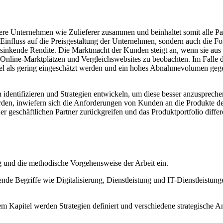
ere Unternehmen wie Zulieferer zusammen und beinhaltet somit alle Pa
Einfluss auf die Preisgestaltung der Unternehmen, sondern auch die Fo
e sinkende Rendite. Die Marktmacht der Kunden steigt an, wenn sie au
ei Online-Marktplätzen und Vergleichswebsites zu beobachten. Im Falle
l als gering eingeschätzt werden und ein hohes Abnahmevolumen gegebe
ntifizieren und Strategien entwickeln, um diese besser anzusprechen
erden, inwiefern sich die Anforderungen von Kunden an die Produkte d
geschäftlichen Partner zurückgreifen und das Produktportfolio differenz
ng und die methodische Vorgehensweise der Arbeit ein.
de Begriffe wie Digitalisierung, Dienstleistung und IT-Dienstleistung
em Kapitel werden Strategien definiert und verschiedene strategische A