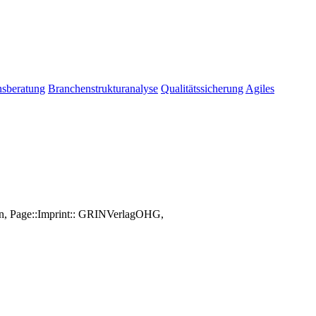
sberatung
Branchenstrukturanalyse
Qualitätssicherung
Agiles
hen, Page::Imprint:: GRINVerlagOHG,