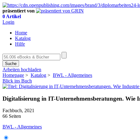
präsentiert von
0 Artikel
Login
Home
Katalog
Hilfe
Suche
Arbeiten hochladen
Homepage
>
Katalog
>
BWL - Allgemeines
Blick ins Buch
Digitalisierung in IT-Unternehmensberatungen. Wie In
Fachbuch, 2021
66 Seiten
BWL - Allgemeines