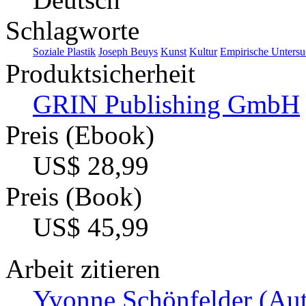
Schlagworte
Soziale Plastik
Joseph Beuys
Kunst
Kultur
Empirische Unters
Produktsicherheit
GRIN Publishing GmbH
Preis (Ebook)
US$ 28,99
Preis (Book)
US$ 45,99
Arbeit zitieren
Yvonne Schönfelder (Aut