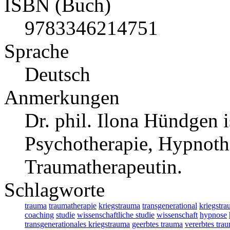
ISBN (Buch)
9783346214751
Sprache
Deutsch
Anmerkungen
Dr. phil. Ilona Hündgen i
Psychotherapie, Hypnoth
Traumatherapeutin.
Schlagworte
trauma
traumatherapie
kriegstrauma
transgenerational
kriegstra
coaching
studie
wissenschaftliche studie
wissenschaft
hypnose
transgenerationales kriegstrauma
geerbtes trauma
vererbtes tra