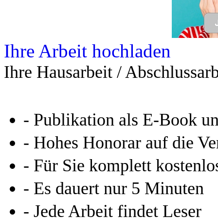
Leseprobe aus 65 Seiten
Kennen Sie schon das
Online-Magazin von GRIN
neugierig - aktuell - relev
Entdecken Sie hilfreiche T