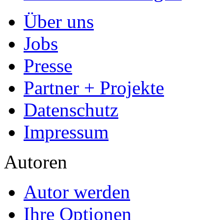
- Publikation als E-Book u
- Hohes Honorar auf die Ve
- Für Sie komplett kostenlo
- Es dauert nur 5 Minuten
- Jede Arbeit findet Leser
Allgemein
Home