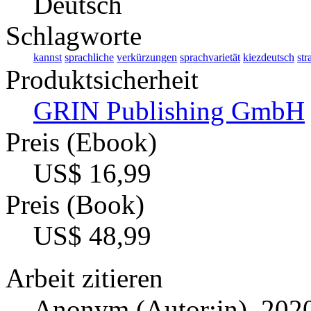
Deutsch
Schlagworte
kannst
sprachliche
verkürzungen
sprachvarietät
kiezdeutsch
str
Produktsicherheit
GRIN Publishing GmbH
Preis (Ebook)
US$ 16,99
Preis (Book)
US$ 48,99
Arbeit zitieren
Anonym (Autor:in)
, 2020