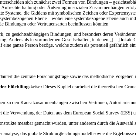
terscheiden sich zunächst zwei Formen von Bindungen – gesichtsabhän
 Aufrechterhaltung oder Äußerung in sozialen Zusammenhängen erfolgt
e Systeme, die Giddens mit symbolischen Zeichen oder Expertensystem
n, systembezogenen Ebene – wobei eine systembezogene Ebene auch indiv
eide Bindungen oder Vertrauensarten beeinflussen könnten.
rk, zu gesichtsabhängigen Bindungen, und besonders deren Veränderun
ng. Anders als in vormodernen Gesellschaften, in denen „[…] lokale 
 eine ganze Person bezöge, welche zudem als potentiell gefährlich einz
erläutert die zentrale Forschungsfrage sowie das methodische Vorgehen 
er Flüchtlingskrise:
Dieses Kapitel erarbeitet die theoretischen Grund
en zu den Kausalzusammenhängen zwischen Vertrauen, Autoritarismus, F
t die Verwendung der Daten aus dem European Social Survey (ESS) un
onstrukte messbar gemacht wurden, unter anderem durch die Auswahl sp
tenanalyse, das globale Strukturgleichungsmodell sowie die Ergebnisse