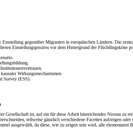
ie Einstellung gegenüber Migranten in europäischen Ländern. Die zentra
n diesen Einstellungsprozess vor dem Hintergrund der Flüchtlingskrise 
enario.
ellungsbildung.
Institutionenvertrauen.
n kausaler Wirkungsmechanismen.
al Survey (ESS).
n
r Gesellschaft ist, auf ein für diese Arbeit hinreichendes Niveau zu re
 überschneiden, teilweise gänzlich verschiedene Facetten aufzeigen ode
ausgewählt, da diese, wie zu zeigen sein wird, alle elementaren Ber