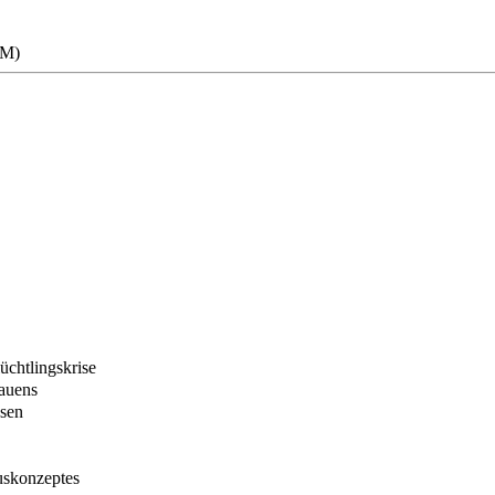
RM)
üchtlingskrise
rauens
ssen
uskonzeptes