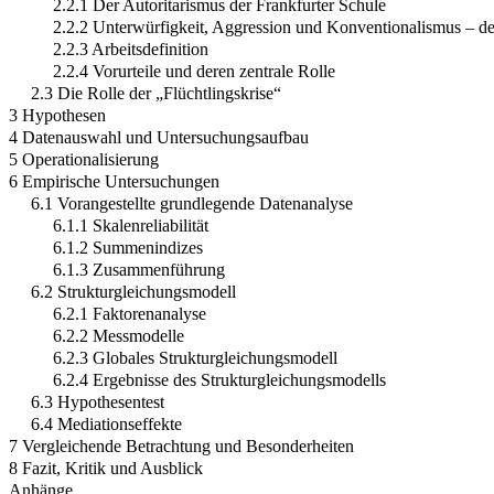
2.2.1 Der Autoritarismus der Frankfurter Schule
2.2.2 Unterwürfigkeit, Aggression und Konventionalismus – d
2.2.3 Arbeitsdefinition
2.2.4 Vorurteile und deren zentrale Rolle
2.3 Die Rolle der „Flüchtlingskrise“
3 Hypothesen
4 Datenauswahl und Untersuchungsaufbau
5 Operationalisierung
6 Empirische Untersuchungen
6.1 Vorangestellte grundlegende Datenanalyse
6.1.1 Skalenreliabilität
6.1.2 Summenindizes
6.1.3 Zusammenführung
6.2 Strukturgleichungsmodell
6.2.1 Faktorenanalyse
6.2.2 Messmodelle
6.2.3 Globales Strukturgleichungsmodell
6.2.4 Ergebnisse des Strukturgleichungsmodells
6.3 Hypothesentest
6.4 Mediationseffekte
7 Vergleichende Betrachtung und Besonderheiten
8 Fazit, Kritik und Ausblick
Anhänge