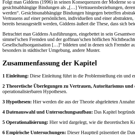
Folgt man Giddens (1996) in seinen Konsequenzen der Moderne so un
gesichtsabhängige Bindungen als „[…] Vertrauensbeziehungen, deren
werden“. Gesichtsunabhängige Bindungen hingegen betreffen abstrakt
Vertrauens auf einer persönlichen, individuellen und einer abstrakte
bereits herausgestellt werden, Giddens äußert die These, dass sich b
Betrachtet man Giddens Ausführungen, eingebettet in sein Gesamtwe
simmel’schen Fremden und der goffman’schen höflichen Nichtbeachtu
Gesellschaftsorganisation […]“ bildeten und in denen sich Fremder auf
besonders in städtischer Umgebung, andere Muster.
Zusammenfassung der Kapitel
1 Einleitung:
Diese Einleitung führt in die Problemstellung ein und 
2 Theoretische Überlegungen zu Vertrauen, Autoritarismus und d
operationalisierbaren Hypothesen.
3 Hypothesen:
Hier werden die aus der Theorie abgeleiteten Annahm
4 Datenauswahl und Untersuchungsaufbau:
Das Kapitel begründe
5 Operationalisierung:
Hier wird dargelegt, wie die theoretischen K
6 Empirische Untersuchungen:
Dieser Hauptteil präsentiert die Da