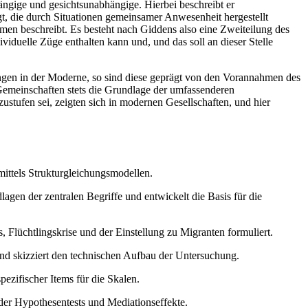
gige und gesichtsunabhängige. Hierbei beschreibt er
, die durch Situationen gemeinsamer Anwesenheit hergestellt
en beschreibt. Es besteht nach Giddens also eine Zweiteilung des
iduelle Züge enthalten kann und, und das soll an dieser Stelle
gen in der Moderne, so sind diese geprägt von den Vorannahmen des
Gemeinschaften stets die Grundlage der umfassenderen
ustufen sei, zeigten sich in modernen Gesellschaften, und hier
mittels Strukturgleichungsmodellen.
lagen der zentralen Begriffe und entwickelt die Basis für die
lüchtlingskrise und der Einstellung zu Migranten formuliert.
d skizziert den technischen Aufbau der Untersuchung.
ezifischer Items für die Skalen.
 der Hypothesentests und Mediationseffekte.