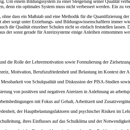
ung. Um einem Bildungssystem zu einer Steigerung seiner Qualität verh
gen, denn ein optimales System muss nicht verbessert werden. Ein zu ve
ohne dass ein Maßstab und eine Methodik für die Quantifizierung der V
it aber sorgt unter Erziehungs- und Bildungswissenschaftlern immer w
 auch die Qualität einzelner Schulen nicht so einfach feststellen lasse
, aus der sonst gerade für Anreizsysteme einige Anleihen entnommen wer
und die Rolle der Lehrermotivation sowie Formulierung der Zielsetzung
nreiz, Motivation, Berufszufriedenheit und Belastung im Kontext der A
 Messbarkeit von Schulqualität und Diskussion der PISA-Studien so
ierung von positiven und negativen Anreizen in Anlehnung an arbeitsps
arbeitsbedingungen mit Fokus auf Gehalt, Arbeitszeit und Zusatzvergütu
denheit, der Hauptbelastungsfaktoren und psychischer Risiken im Lehr
chulleitung, ihres Einflusses auf das Schulklima und der Notwendigke