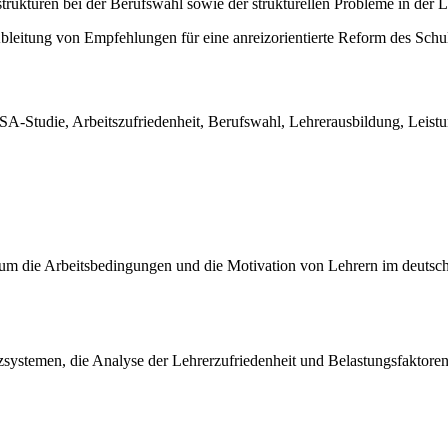
rukturen bei der Berufswahl sowie der strukturellen Probleme in der L
eitung von Empfehlungen für eine anreizorientierte Reform des Schu
PISA-Studie, Arbeitszufriedenheit, Berufswahl, Lehrerausbildung, Lei
 um die Arbeitsbedingungen und die Motivation von Lehrern im deutsch
izsystemen, die Analyse der Lehrerzufriedenheit und Belastungsfaktore