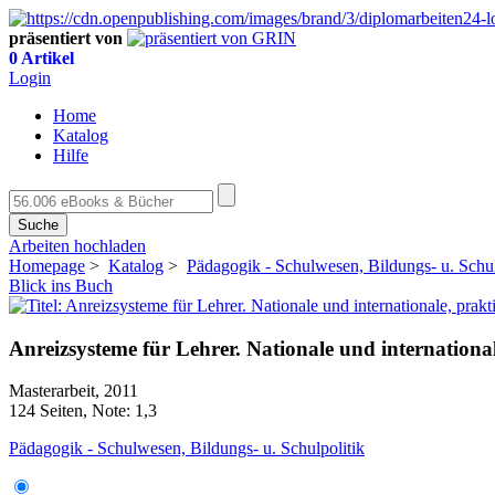
präsentiert von
0 Artikel
Login
Home
Katalog
Hilfe
Suche
Arbeiten hochladen
Homepage
>
Katalog
>
Pädagogik - Schulwesen, Bildungs- u. Schul
Blick ins Buch
Anreizsysteme für Lehrer. Nationale und international
Masterarbeit, 2011
124 Seiten, Note: 1,3
Pädagogik - Schulwesen, Bildungs- u. Schulpolitik