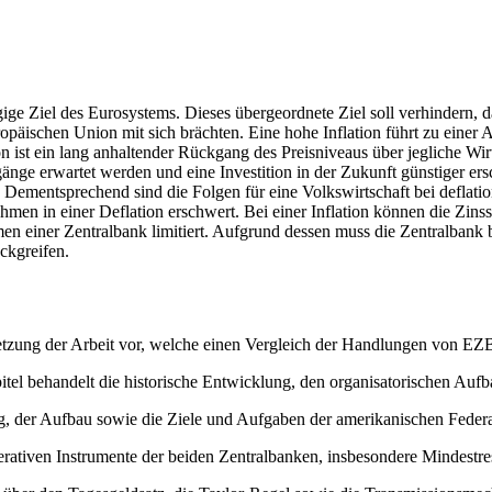
ngige Ziel des Eurosystems. Dieses übergeordnete Ziel soll verhindern, 
äischen Union mit sich brächten. Eine hohe Inflation führt zu einer Au
 ist ein lang anhaltender Rückgang des Preisniveaus über jegliche Wirt
nge erwartet werden und eine Investition in der Zukunft günstiger ers
. Dementsprechend sind die Folgen für eine Volkswirtschaft bei deflat
n in einer Deflation erschwert. Bei einer Inflation können die Zins
en einer Zentralbank limitiert. Aufgrund dessen muss die Zentralbank
ckgreifen.
lsetzung der Arbeit vor, welche einen Vergleich der Handlungen von EZ
tel behandelt die historische Entwicklung, den organisatorischen Au
, der Aufbau sowie die Ziele und Aufgaben der amerikanischen Federal
perativen Instrumente der beiden Zentralbanken, insbesondere Mindestre