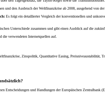
 über den Tagesgeldsatz, die Taylor-Regel sowie die Transmissionsme
chen und den Ausbruch der Weltfinanzkrise ab 2008, ausgehend von de
ich:
Es folgt ein detaillierter Vergleich der konventionellen und unko
litischen Unterschiede zusammen und gibt einen Ausblick auf die zukünft
nd die verwendeten Internetquellen auf.
tfinanzkrise, Zinspolitik, Quantitative Easing, Preisniveaustabilität,
undsätzlich?
itischen Entscheidungen und Handlungen der Europäischen Zentralbank (