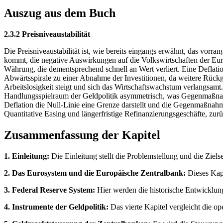
Auszug aus dem Buch
2.3.2 Preisniveaustabilität
Die Preisniveaustabilität ist, wie bereits eingangs erwähnt, das vorra
kommt, die negative Auswirkungen auf die Volkswirtschaften der Europ
Währung, die dementsprechend schnell an Wert verliert. Eine Deflation
Abwärtsspirale zu einer Abnahme der Investitionen, da weitere Rückgä
Arbeitslosigkeit steigt und sich das Wirtschaftswachstum verlangsamt
Handlungsspielraum der Geldpolitik asymmetrisch, was Gegenmaßnahme
Deflation die Null-Linie eine Grenze darstellt und die Gegenmaßnahm
Quantitative Easing und längerfristige Refinanzierungsgeschäfte, zurü
Zusammenfassung der Kapitel
1. Einleitung:
Die Einleitung stellt die Problemstellung und die Zie
2. Das Eurosystem und die Europäische Zentralbank:
Dieses Kapi
3. Federal Reserve System:
Hier werden die historische Entwicklung
4. Instrumente der Geldpolitik:
Das vierte Kapitel vergleicht die o