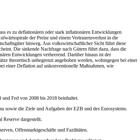
dass es zu deflationären oder stark inflationären Entwicklungen
fwärtsspirale der Preise und einem Vertrauensverlust in die
schaftsgüter hinweg. Aus volkswirtschaftlicher Sicht führt diese
cheint. Die sinkende Nachfrage nach Gütern führt dazu, dass die
ionären Entwicklungen verheerend. Darüber hinaus ist der
sätze theoretisch unbegrenzt angehoben werden, wohingegen bei einer
 bei einer Deflation auf unkonventionelle Maßnahmen, wie
B und Fed von 2008 bis 2018 beinhaltet.
fbau sowie die Ziele und Aufgaben der EZB und des Eurosystems.
 Reserve dargestellt.
serven, Offenmarktgeschäfte und Fazilitäten.