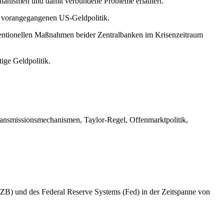
chanismen und damit verbundene Probleme erläutert.
r vorangegangenen US-Geldpolitik.
nventionellen Maßnahmen beider Zentralbanken im Krisenzeitraum
ige Geldpolitik.
 Transmissionsmechanismen, Taylor-Regel, Offenmarktpolitik,
EZB) und des Federal Reserve Systems (Fed) in der Zeitspanne von