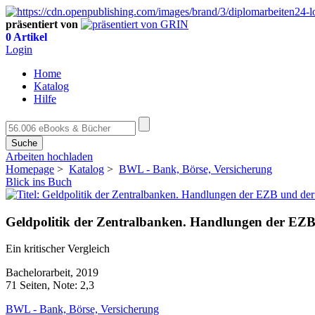
präsentiert von
0 Artikel
Login
Home
Katalog
Hilfe
Suche
Arbeiten hochladen
Homepage
>
Katalog
>
BWL - Bank, Börse, Versicherung
Blick ins Buch
Geldpolitik der Zentralbanken. Handlungen der EZB
Ein kritischer Vergleich
Bachelorarbeit, 2019
71 Seiten, Note: 2,3
BWL - Bank, Börse, Versicherung