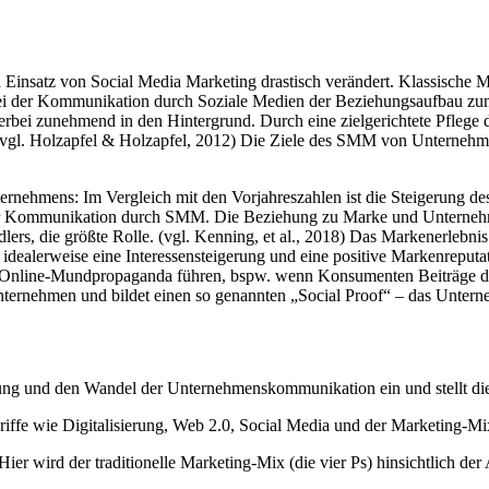
Einsatz von Social Media Marketing drastisch verändert. Klassische M
 bei der Kommunikation durch Soziale Medien der Beziehungsaufbau zu
t hierbei zunehmend in den Hintergrund. Durch eine zielgerichtete Pfl
. (vgl. Holzapfel & Holzapfel, 2012) Die Ziele des SMM von Unternehm
ernehmens: Im Vergleich mit den Vorjahreszahlen ist die Steigerung 
n der Kommunikation durch SMM. Die Beziehung zu Marke und Unterne
rs, die größte Rolle. (vgl. Kenning, et al., 2018) Das Markenerlebnis 
alerweise eine Interessensteigerung und eine positive Markenreputat
n Online-Mundpropaganda führen, bspw. wenn Konsumenten Beiträge des
ternehmen und bildet einen so genannten „Social Proof“ – das Unterne
erung und den Wandel der Unternehmenskommunikation ein und stellt di
ffe wie Digitalisierung, Web 2.0, Social Media und der Marketing-Mix 
Hier wird der traditionelle Marketing-Mix (die vier Ps) hinsichtlich d