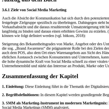
3.6.1 Ziele von Social Media Marketing
Auch die Absicht der Kommunikation hat sich durch den potenzierten 
festgelegte Zielgruppe spezifisch zu überbringen. Dahingegen steht
Verkaufsabsicht und die daraus resultierende Umsatzsteigerung trit
langfristig zu binden und daraus einen erhöhten Gewinn zu erzielen
können wie folgt definiert werden (vgl. bitkom, 2018):
Steigerung des Bekanntheitsgrades von Marke, Angebot oder des Unt
die sog. „Brand Awareness“ die prägnanteste Rolle bei den Ziele
auch dem POS, also dem Ort eines Warenangebots aus Sicht des Händle
ehrlichen Austausch zwischen Konsumenten und Unternehmen, kann ide
die hohe dynamische Kraft von Social Media schnell zu einer virale
Unternehmensbild und stärkt das Interesse an Produkt, Marke oder Un
Zusammenfassung der Kapitel
1. Einleitung:
Diese Einleitung führt in die Thematik der Digitalisi
2. Begriffsdefinitionen:
In diesem Kapitel werden grundlegende Begri
3. SMM als Marketing-Instrument im modernen Marketingmix:
Social Media Marketings (SMM) analysiert.