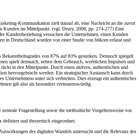
arketing-Kommunikation zielt darauf ab, eine Nachricht an die zuvor
m Kunden im Mittelpunkt. (vgl. Drury, 2008, pp. 274-277) Eine
ege der Kundenbeziehung versuchen die Unternehmen, einen Kunden
en in Deutschland wurden von einer Studie von bitkom erfasst und
des Bekanntheitsgrades von 87% auf 83% gesunken. Dennoch spiegelt
hmen spielt demnach, neben dem Gebrauch, werblichen Impulsen und
rückt in den Mittelpunkt. Durch einen aktiven, authentischen und
ion hervorgebracht werden. Ein strategischer Austausch kann durch
 Unternehmens unter sich verbreiten. Dies erzeugt ein authentisches
hmen gilt also als besonders vertrauenswürdig.
e zentrale Fragestellung sowie die methodische Vorgehensweise vor.
definiert und theoretisch eingeordnet.
er Auswirkungen des digitalen Wandels untersucht und die Relevanz des