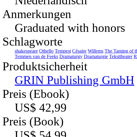
Niederländisch
Anmerkungen
Graduated with honors
Schlagworte
shakespeare
Othello
Tempest
Césaire
Willems
The Taming of t
Temmen van de Feeks
Dramaturgy
Dramaturgie
Teksttheater
R
Produktsicherheit
GRIN Publishing GmbH
Preis (Ebook)
US$ 42,99
Preis (Book)
US$ 54,99