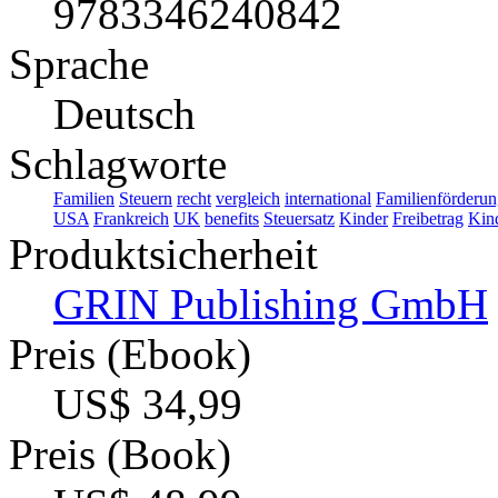
9783346240842
Sprache
Deutsch
Schlagworte
Familien
Steuern
recht
vergleich
international
Familienförderu
USA
Frankreich
UK
benefits
Steuersatz
Kinder
Freibetrag
Kin
Produktsicherheit
GRIN Publishing GmbH
Preis (Ebook)
US$ 34,99
Preis (Book)