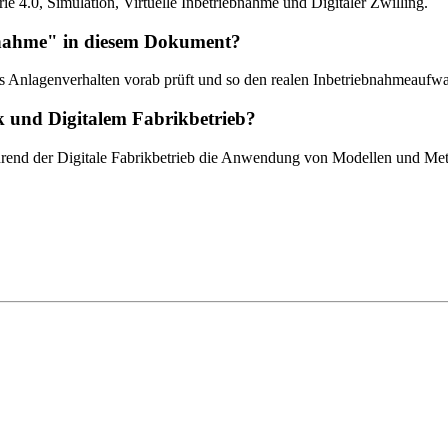
ie 4.0, Simulation, Virtuelle Inbetriebnahme und Digitaler Zwilling.
iebnahme" in diesem Dokument?
das Anlagenverhalten vorab prüft und so den realen Inbetriebnahmeaufwa
ik und Digitalem Fabrikbetrieb?
ährend der Digitale Fabrikbetrieb die Anwendung von Modellen und Meth