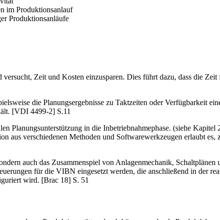
vität
n im Produktionsanlauf
er Produktionsanläufe
d versucht, Zeit und Kosten einzusparen. Dies führt dazu, dass die Zei
spielsweise die Planungsergebnisse zu Taktzeiten oder Verfügbarkeit ei
hält. [VDI 4499-2] S.11
talen Planungsunterstützung in die Inbetriebnahmephase. (siehe Kapitel 2.
n aus verschiedenen Methoden und Softwarewerkzeugen erlaubt es, zie
 sondern auch das Zusammenspiel von Anlagenmechanik, Schaltplänen un
teuerungen für die VIBN eingesetzt werden, die anschließend in der r
uriert wird. [Brac 18] S. 51