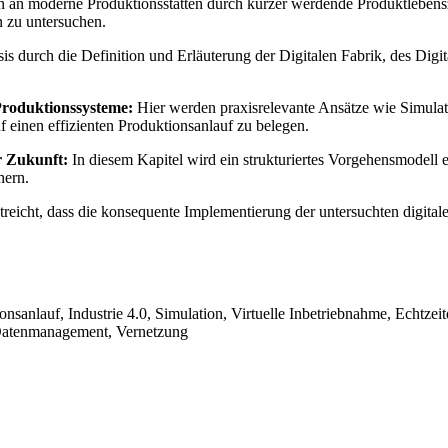
 an moderne Produktionsstätten durch kürzer werdende Produktlebenszy
 zu untersuchen.
asis durch die Definition und Erläuterung der Digitalen Fabrik, des Dig
Produktionssysteme:
Hier werden praxisrelevante Ansätze wie Simulat
f einen effizienten Produktionsanlauf zu belegen.
r Zukunft:
In diesem Kapitel wird ein strukturiertes Vorgehensmodell e
hern.
reicht, dass die konsequente Implementierung der untersuchten digital
nsanlauf, Industrie 4.0, Simulation, Virtuelle Inbetriebnahme, Echtzei
 Datenmanagement, Vernetzung