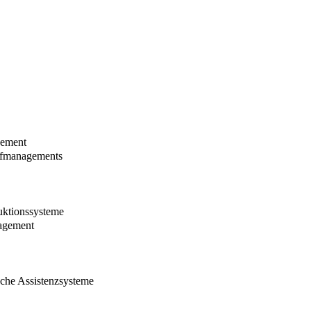
gement
aufmanagements
uktionssysteme
nagement
sche Assistenzsysteme