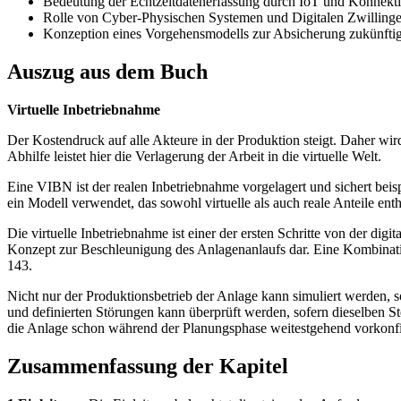
Bedeutung der Echtzeitdatenerfassung durch IoT und Konnekti
Rolle von Cyber-Physischen Systemen und Digitalen Zwillinge
Konzeption eines Vorgehensmodells zur Absicherung zukünftig
Auszug aus dem Buch
Virtuelle Inbetriebnahme
Der Kostendruck auf alle Akteure in der Produktion steigt. Daher wir
Abhilfe leistet hier die Verlagerung der Arbeit in die virtuelle Welt.
Eine VIBN ist der realen Inbetriebnahme vorgelagert und sichert bei
ein Modell verwendet, das sowohl virtuelle als auch reale Anteile ent
Die virtuelle Inbetriebnahme ist einer der ersten Schritte von der digi
Konzept zur Beschleunigung des Anlagenanlaufs dar. Eine Kombinatio
143.
Nicht nur der Produktionsbetrieb der Anlage kann simuliert werden,
und definierten Störungen kann überprüft werden, sofern dieselben S
die Anlage schon während der Planungsphase weitestgehend vorkonfig
Zusammenfassung der Kapitel