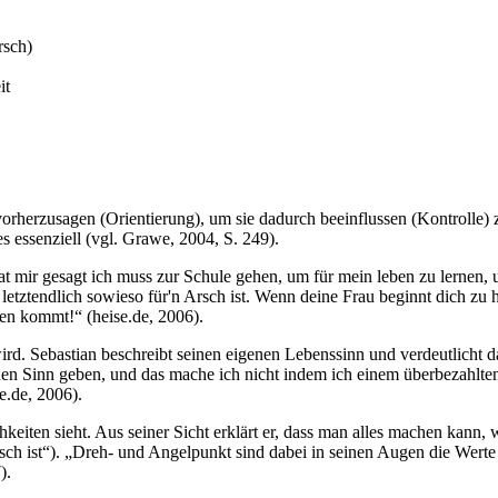
rsch)
it
orherzusagen (Orientierung), um sie dadurch beeinflussen (Kontrolle)
s essenziell (vgl. Grawe, 2004, S. 249).
hat mir gesagt ich muss zur Schule gehen, um für mein leben zu lernen
 letztendlich sowieso für'n Arsch ist. Wenn deine Frau beginnt dich zu
en kommt!“ (heise.de, 2006).
rd. Sebastian beschreibt seinen eigenen Lebenssinn und verdeutlicht d
en Sinn geben, und das mache ich nicht indem ich einem überbezahlte
e.de, 2006).
hkeiten sieht. Aus seiner Sicht erklärt er, dass man alles machen kan
Arsch ist“). „Dreh- und Angelpunkt sind dabei in seinen Augen die Wert
).