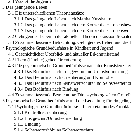
2.3 Was ist die Jugend?
3 Das gelingende Leben
3.1 Die unterschiedlichen Theorieansätze
3.1.1 Das gelingende Leben nach Martha Nussbaum
3.1.2 Das gelingende Leben nach dem Konzept der Lebensbew
3.1.3 Das gelingende Leben nach dem Konzept der Lebenswelt
3.2 Gelingendes Leben in der aktuellen Theoriediskussion Sozialer
3.3 Zusammenfassende Betrachtung: Gelingendes Leben und die Be
4 Psychologische Grundbedürfnisse in Kindheit und Jugend
4.1 Geschichtlicher Überblick und aktueller Erkenntnisstand
4.2 Eltern (Familie) geben Orientierung
4.3 Die psychologische Grundbedürfnisse nach der Konsistenzth
4.3.1 Das Bedürfnis nach Lustgewinn und Unlustvermeidung
4.3.2 Das Bedürfnis nach Orientierung und Kontrolle
4.3.3 Das Bedürfnis nach Selbstwertschutz und Selbstwerterh
4.3.4 Das Bedürfnis nach Bindung
4.4 Zusammenfassende Betrachtung: Die psychologischen Grundb
5 Psychologische Grundbedürfnisse und die Bedeutung für ein gelin
5.1 Psychologische Grundbedürfnisse – Interpretation des Amokl
5.1.1 Kontrolle/Orientierung
5.1.2 Lustgewinn/Unlustvermeidung
5.1.3 Bindung
5.1.4 Selbstwerterhöhung/Selbstwertschutz