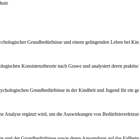
hutz
chologischer Grundbedürfnisse und einem gelingenden Leben bei Kind
hologischen Konsistenztheorie nach Grawe und analysiert deren prakti
sychologischen Grundbedürfnisse in der Kindheit und Jugend für ein g
ogene Analyse ergänzt wird, um die Auswirkungen von Bedürfnisverletzu
ens und der Grundbedürfnisse sowie deren Anwendung auf das Fallbeis