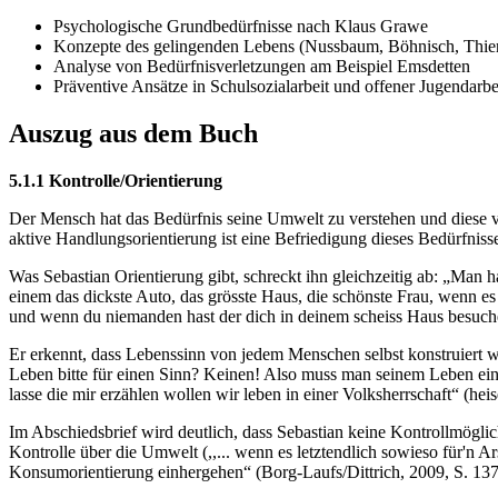
Psychologische Grundbedürfnisse nach Klaus Grawe
Konzepte des gelingenden Lebens (Nussbaum, Böhnisch, Thie
Analyse von Bedürfnisverletzungen am Beispiel Emsdetten
Präventive Ansätze in Schulsozialarbeit und offener Jugendarbe
Auszug aus dem Buch
5.1.1 Kontrolle/Orientierung
Der Mensch hat das Bedürfnis seine Umwelt zu verstehen und diese v
aktive Handlungsorientierung ist eine Befriedigung dieses Bedürfnisse
Was Sebastian Orientierung gibt, schreckt ihn gleichzeitig ab: „Man 
einem das dickste Auto, das grösste Haus, die schönste Frau, wenn es
und wenn du niemanden hast der dich in deinem scheiss Haus besuch
Er erkennt, dass Lebenssinn von jedem Menschen selbst konstruiert wi
Leben bitte für einen Sinn? Keinen! Also muss man seinem Leben ein
lasse die mir erzählen wollen wir leben in einer Volksherrschaft“ (heis
Im Abschiedsbrief wird deutlich, dass Sebastian keine Kontrollmöglic
Kontrolle über die Umwelt (,,... wenn es letztendlich sowieso für'n 
Konsumorientierung einhergehen“ (Borg-Laufs/Dittrich, 2009, S. 137